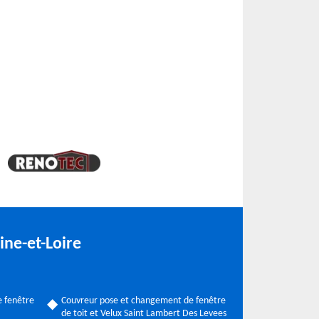
ine-et-Loire
 fenêtre
Couvreur pose et changement de fenêtre
de toit et Velux Saint Lambert Des Levees