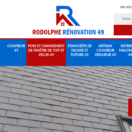
ON VOU
COUVREUR
POSE ET CHANGEMENT
ETANCHÉITE DE
ARTISAN
ENTREP
49
DE FENÊTRE DE TOIT ET
FAÇADE ET
COUVREUR
MAÇON
VELUX 49
TOITURE 49
ZINGUEUR 49
4