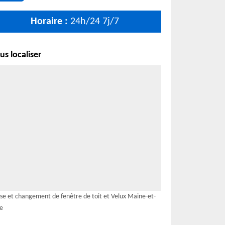
Horaire :
24h/24 7j/7
s localiser
se et changement de fenêtre de toit et Velux Maine-et-
re