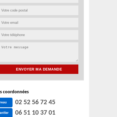
s coordonnées
02 52 56 72 45
reau
06 51 10 37 01
antier