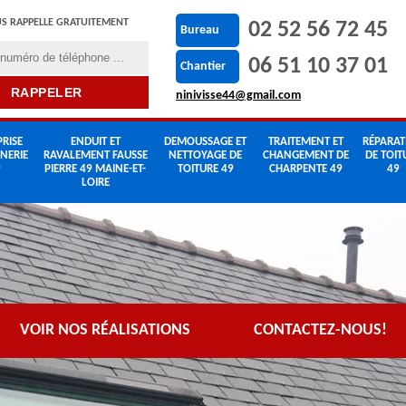
S RAPPELLE GRATUITEMENT
02 52 56 72 45
Bureau
06 51 10 37 01
Chantier
ninivisse44@gmail.com
RISE
ENDUIT ET
DEMOUSSAGE ET
TRAITEMENT ET
RÉPARAT
NERIE
RAVALEMENT FAUSSE
NETTOYAGE DE
CHANGEMENT DE
DE TOIT
9
PIERRE 49 MAINE-ET-
TOITURE 49
CHARPENTE 49
49
LOIRE
VOIR NOS RÉALISATIONS
CONTACTEZ-NOUS!