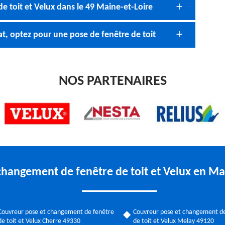
e toit et Velux dans le 49 Maine-et-Loire
t, optez pour une pose de fenêtre de toit
NOS PARTENAIRES
changement de fenêtre de toit et Velux en Ma
Couvreur pose et changement de fenêtre
Couvreur pose et changement de
de toit et Velux Cherre 49330
de toit et Velux Melay 49120