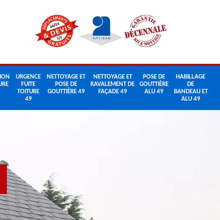
ION
URGENCE
NETTOYAGE ET
NETTOYAGE ET
POSE DE
HABILLAGE
URE
FUITE
POSE DE
RAVALEMENT DE
GOUTTIÈRE
DE
TOITURE
GOUTTIÈRE 49
FAÇADE 49
ALU 49
BANDEAU ET
49
ALU 49