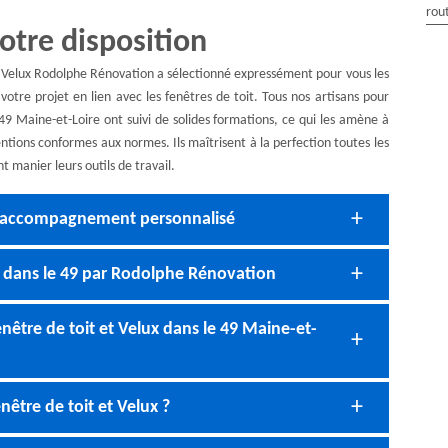
rou
otre disposition
t Velux Rodolphe Rénovation a sélectionné expressément pour vous les
votre projet en lien avec les fenêtres de toit. Tous nos artisans pour
9 Maine-et-Loire ont suivi de solides formations, ce qui les amène à
ventions conformes aux normes. Ils maîtrisent à la perfection toutes les
t manier leurs outils de travail.
 accompagnement personnalisé
 dans le 49 par Rodolphe Rénovation
être de toit et Velux dans le 49 Maine-et-
tre de toit et Velux ?