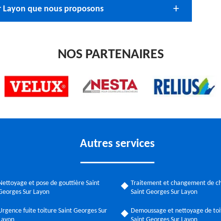
Sur Layon que nous proposons
NOS PARTENAIRES
Autres services
Nettoyage et pose de gouttière Saint
Traitement et changement de c
Georges Sur Layon
Saint Georges Sur Layon
Urgence fuite toiture Saint Georges Sur
Demoussage et nettoyage de toi
Layon
Saint Georges Sur Layon