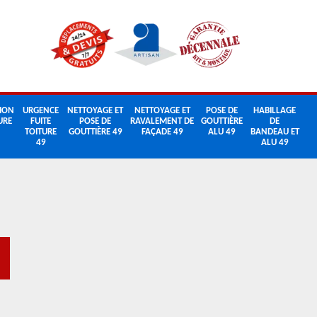
ION
URGENCE
NETTOYAGE ET
NETTOYAGE ET
POSE DE
HABILLAGE
URE
FUITE
POSE DE
RAVALEMENT DE
GOUTTIÈRE
DE
TOITURE
GOUTTIÈRE 49
FAÇADE 49
ALU 49
BANDEAU ET
49
ALU 49