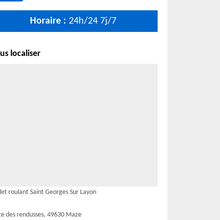
Horaire :
24h/24 7j/7
s localiser
let roulant Saint Georges Sur Layon
te des rendusses, 49630 Maze