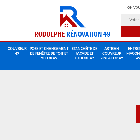
ON VOU
COUVREUR
POSE ET CHANGEMENT
ETANCHÉITE DE
ARTISAN
ENTREP
49
DE FENÊTRE DE TOIT ET
FAÇADE ET
COUVREUR
MAÇON
VELUX 49
TOITURE 49
ZINGUEUR 49
4