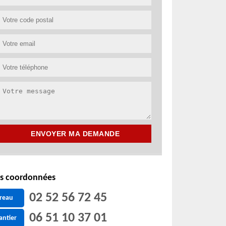
s coordonnées
02 52 56 72 45
reau
06 51 10 37 01
antier