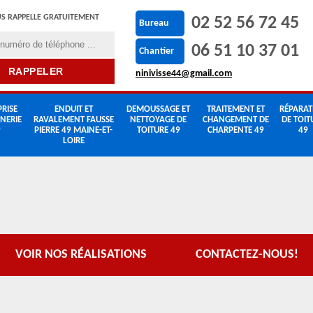
S RAPPELLE GRATUITEMENT
02 52 56 72 45
Bureau
06 51 10 37 01
Chantier
ninivisse44@gmail.com
RISE
ENDUIT ET
DEMOUSSAGE ET
TRAITEMENT ET
RÉPARAT
NERIE
RAVALEMENT FAUSSE
NETTOYAGE DE
CHANGEMENT DE
DE TOIT
9
PIERRE 49 MAINE-ET-
TOITURE 49
CHARPENTE 49
49
LOIRE
VOIR NOS RÉALISATIONS
CONTACTEZ-NOUS!