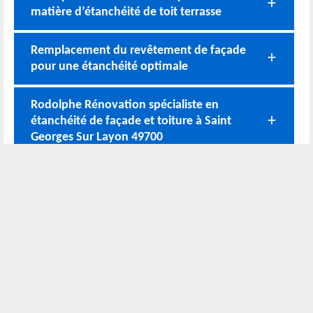
matière d’étanchéité de toit terrasse
Remplacement du revêtement de façade
pour une étanchéité optimale
Rodolphe Rénovation spécialiste en
étanchéité de façade et toiture à Saint
Georges Sur Layon 49700
Les méthodes d’étanchéité de toiture
plate que nous pouvons adopter
Pourquoi est-il important de faire des
travaux d’étanchéité de façade ?
Nos coordonnées
02 52 56 72 45
Bureau