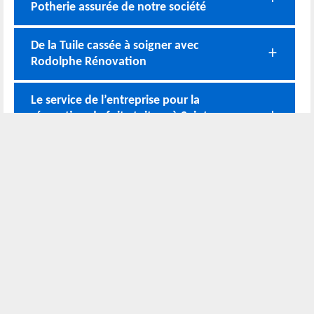
Potherie assurée de notre société
De la Tuile cassée à soigner avec
Rodolphe Rénovation
Le service de l’entreprise pour la
réparation de fuite toiture à Saint
Lambert La Potherie
Service de Réparation toit expert avec
notre équipe en activité sur 49070
Nos coordonnées
02 52 56 72 45
Bureau
06 51 10 37 01
Chantier