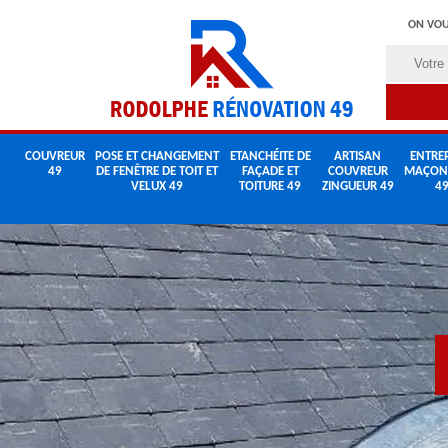
ON VOU
COUVREUR
POSE ET CHANGEMENT
ETANCHÉITE DE
ARTISAN
ENTREP
49
DE FENÊTRE DE TOIT ET
FAÇADE ET
COUVREUR
MAÇON
VELUX 49
TOITURE 49
ZINGUEUR 49
4