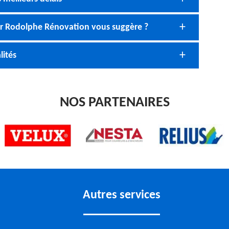
eur Rodolphe Rénovation vous suggère ?
lités
NOS PARTENAIRES
Autres services