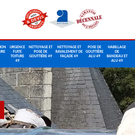
ION
URGENCE
NETTOYAGE ET
NETTOYAGE ET
POSE DE
HABILLAGE
URE
FUITE
POSE DE
RAVALEMENT DE
GOUTTIÈRE
DE
TOITURE
GOUTTIÈRE 49
FAÇADE 49
ALU 49
BANDEAU ET
49
ALU 49