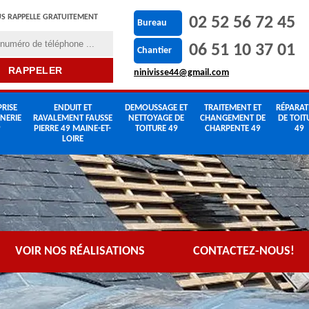
S RAPPELLE GRATUITEMENT
02 52 56 72 45
Bureau
06 51 10 37 01
Chantier
ninivisse44@gmail.com
RISE
ENDUIT ET
DEMOUSSAGE ET
TRAITEMENT ET
RÉPARAT
NERIE
RAVALEMENT FAUSSE
NETTOYAGE DE
CHANGEMENT DE
DE TOIT
9
PIERRE 49 MAINE-ET-
TOITURE 49
CHARPENTE 49
49
LOIRE
VOIR NOS RÉALISATIONS
CONTACTEZ-NOUS!