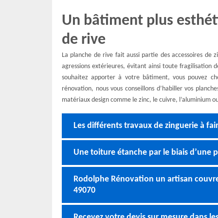
Un bâtiment plus esthét
de rive
La planche de rive fait aussi partie des accessoires de z
agressions extérieures, évitant ainsi toute fragilisatio
souhaitez apporter à votre bâtiment, vous pouvez cho
rénovation, nous vous conseillons d’habiller vos planche
matériaux design comme le zinc, le cuivre, l’aluminium ou
Les différents travaux de zinguerie à f
Une toiture étanche par le biais d’une
Rodolphe Rénovation un artisan couvre
49070
Recevez votre devis sur mesure dans les