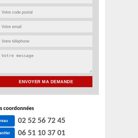
s coordonnées
02 52 56 72 45
reau
06 51 10 37 01
antier