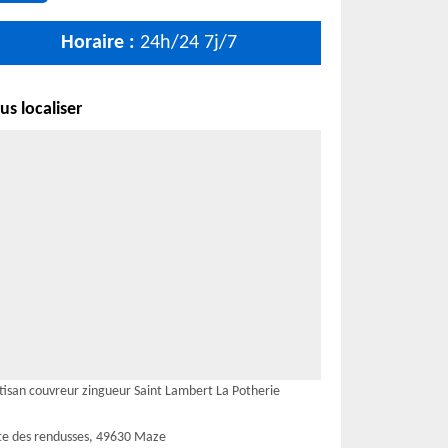
Horaire :
24h/24 7j/7
s localiser
tisan couvreur zingueur Saint Lambert La Potherie
te des rendusses, 49630 Maze