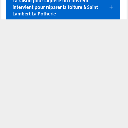
La raison pour laquelle un couvreur
intervient pour réparer la toiture à Saint
Lambert La Potherie
Entreprise de toiture Saint Lambert La
Potherie
Nos coordonnées
02 52 56 72 45
Bureau
06 51 10 37 01
Chantier
Horaire :
24h/24 7j/7
Nous localiser