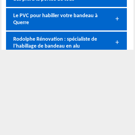
Le PVC pour habiller votre bandeau à
Querre
Rodolphe Rénovation : spécialiste de
l’habillage de bandeau en alu
Rodolphe Rénovation : toujours à votre
disposition
Une équipe d’expert en habillage de
bandeau à Querre
Nos coordonnées
02 52 56 72 45
Bureau
06 51 10 37 01
Chantier