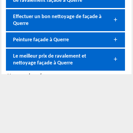
de ravalement façade à Querre
Effectuer un bon nettoyage de façade à
Querre
Peinture façade à Querre
Le meilleur prix de ravalement et
nettoyage façade à Querre
Nos coordonnées
02 52 56 72 45
Bureau
06 51 10 37 01
Chantier
Horaire :
24h/24 7j/7