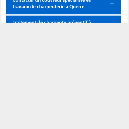
Contacter un couvreur spécialiste en
travaux de charpenterie à Querre
Traitement de charpente préventif à
Querre
Trouver un bon charpentier à Querre
pour traiter la charpente
Nos coordonnées
02 52 56 72 45
Bureau
06 51 10 37 01
Chantier
Horaire :
24h/24 7j/7
Nous localiser