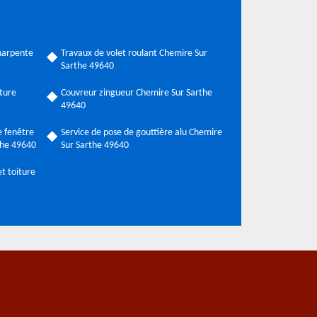
harpente
Travaux de volet roulant Chemire Sur
Sarthe 49640
ture
Couvreur zingueur Chemire Sur Sarthe
49640
 fenêtre
Service de pose de gouttière alu Chemire
the 49640
Sur Sarthe 49640
t toiture