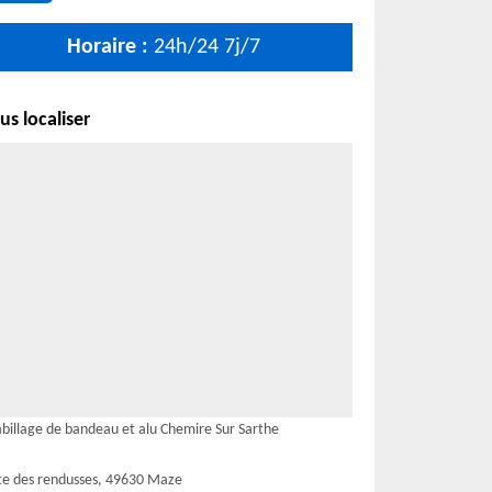
Horaire :
24h/24 7j/7
s localiser
billage de bandeau et alu Chemire Sur Sarthe
te des rendusses, 49630 Maze