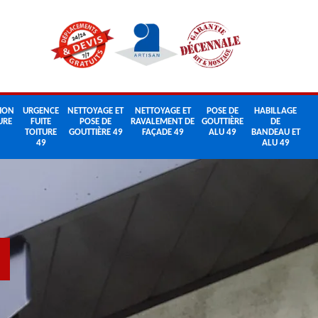
ION
URGENCE
NETTOYAGE ET
NETTOYAGE ET
POSE DE
HABILLAGE
URE
FUITE
POSE DE
RAVALEMENT DE
GOUTTIÈRE
DE
TOITURE
GOUTTIÈRE 49
FAÇADE 49
ALU 49
BANDEAU ET
49
ALU 49