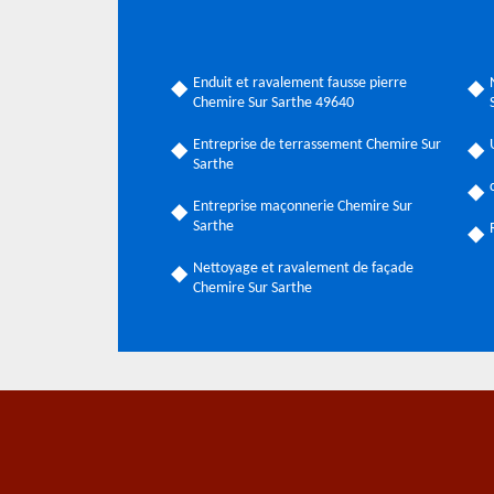
Enduit et ravalement fausse pierre
Chemire Sur Sarthe 49640
Entreprise de terrassement Chemire Sur
Sarthe
Entreprise maçonnerie Chemire Sur
Sarthe
Nettoyage et ravalement de façade
Chemire Sur Sarthe