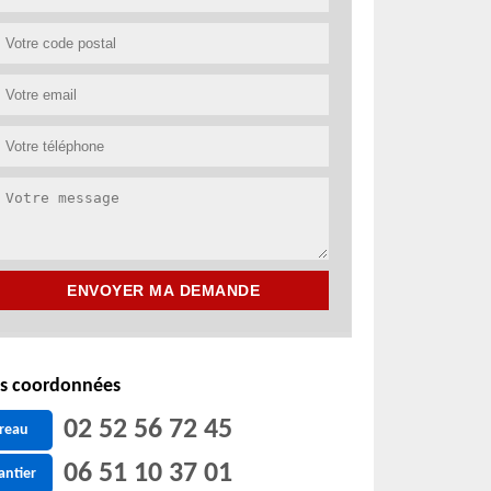
s coordonnées
02 52 56 72 45
reau
06 51 10 37 01
antier