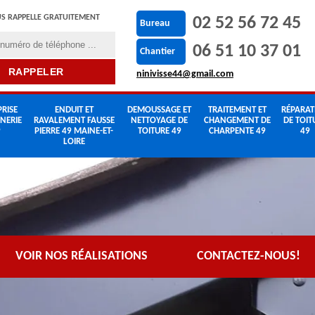
S RAPPELLE GRATUITEMENT
02 52 56 72 45
Bureau
06 51 10 37 01
Chantier
ninivisse44@gmail.com
RISE
ENDUIT ET
DEMOUSSAGE ET
TRAITEMENT ET
RÉPARAT
NERIE
RAVALEMENT FAUSSE
NETTOYAGE DE
CHANGEMENT DE
DE TOIT
9
PIERRE 49 MAINE-ET-
TOITURE 49
CHARPENTE 49
49
LOIRE
VOIR NOS RÉALISATIONS
CONTACTEZ-NOUS!