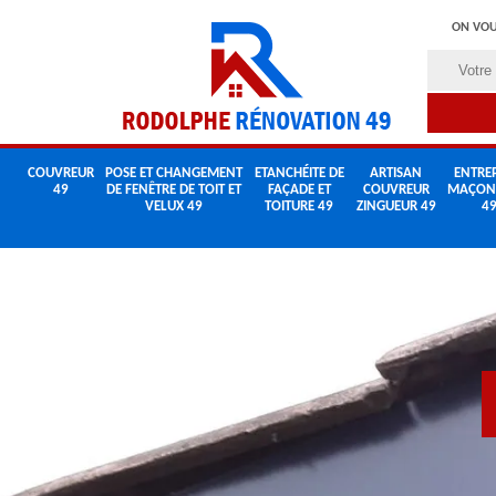
ON VOU
COUVREUR
POSE ET CHANGEMENT
ETANCHÉITE DE
ARTISAN
ENTREP
49
DE FENÊTRE DE TOIT ET
FAÇADE ET
COUVREUR
MAÇON
VELUX 49
TOITURE 49
ZINGUEUR 49
4