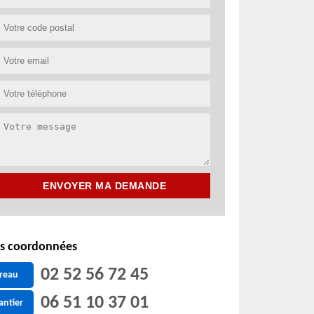
s coordonnées
02 52 56 72 45
reau
06 51 10 37 01
antier