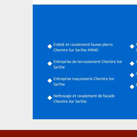
Enduit et ravalement fausse pierre
Chemire Sur Sarthe 49640
Entreprise de terrassement Chemire Sur
Sarthe
Entreprise maçonnerie Chemire Sur
Sarthe
Nettoyage et ravalement de façade
Chemire Sur Sarthe