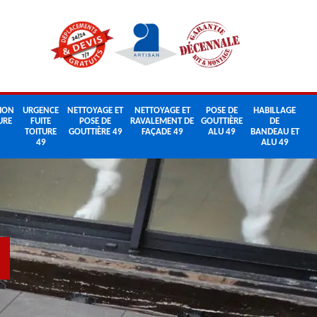
ION
URGENCE
NETTOYAGE ET
NETTOYAGE ET
POSE DE
HABILLAGE
URE
FUITE
POSE DE
RAVALEMENT DE
GOUTTIÈRE
DE
TOITURE
GOUTTIÈRE 49
FAÇADE 49
ALU 49
BANDEAU ET
49
ALU 49