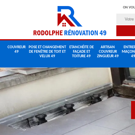
ON VOU
COUVREUR
POSE ET CHANGEMENT
ETANCHÉITE DE
ARTISAN
ENTREP
49
DE FENÊTRE DE TOIT ET
FAÇADE ET
COUVREUR
MAÇON
VELUX 49
TOITURE 49
ZINGUEUR 49
4