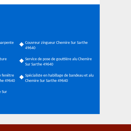
harpente
Couvreur zingueur Chemire Sur Sarthe
49640
ture
Service de pose de gouttière alu Chemire
Sur Sarthe 49640
 fenêtre
Spécialiste en habillage de bandeau et alu
the 49640
Chemire Sur Sarthe 49640
e Sur