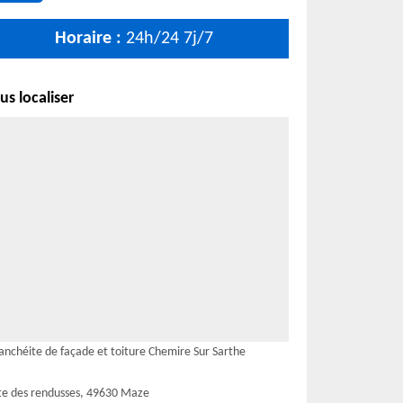
Horaire :
24h/24 7j/7
s localiser
anchéite de façade et toiture Chemire Sur Sarthe
te des rendusses, 49630 Maze