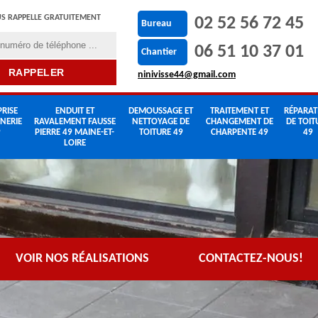
S RAPPELLE GRATUITEMENT
02 52 56 72 45
Bureau
06 51 10 37 01
Chantier
ninivisse44@gmail.com
RISE
ENDUIT ET
DEMOUSSAGE ET
TRAITEMENT ET
RÉPARAT
NERIE
RAVALEMENT FAUSSE
NETTOYAGE DE
CHANGEMENT DE
DE TOIT
9
PIERRE 49 MAINE-ET-
TOITURE 49
CHARPENTE 49
49
LOIRE
VOIR NOS RÉALISATIONS
CONTACTEZ-NOUS!