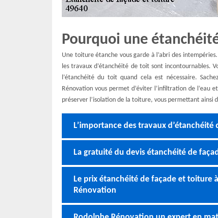
Pourquoi une étanchéité
Une toiture étanche vous garde à l’abri des intempéries.
les travaux d’étanchéité de toit sont incontournables. V
l’étanchéité du toit quand cela est nécessaire. Sach
Rénovation vous permet d’éviter l’infiltration de l’eau et
préserver l’isolation de la toiture, vous permettant ainsi
L’importance des travaux d’étanchéité d
La gratuité du devis étanchéité de façad
Le prix étanchéité de façade et toitur
Rénovation
Rodolphe Rénovation un expert en matiè