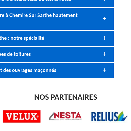
ture à Chemire Sur Sarthe hautement
he : notre spécialité
es de toitures
nt des ouvrages maçonnés
NOS PARTENAIRES