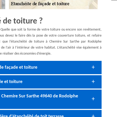
 de toiture ?
 Quelle que soit la forme de votre toiture ou encore son revêtement,
ous devez le faire dès la pose de votre couverture toiture, et refaire
ez que l’étanchéité de toiture à Chemire Sur Sarthe par Rodolphe
 de l’air à l’intérieur de votre habitat. L’étanchéité vise également à
 de réaliser des économies d’énergie.
e façade et toiture
e et toiture
e à Chemire Sur Sarthe 49640 de Rodolphe
re d’étanchéité de toit terrasse