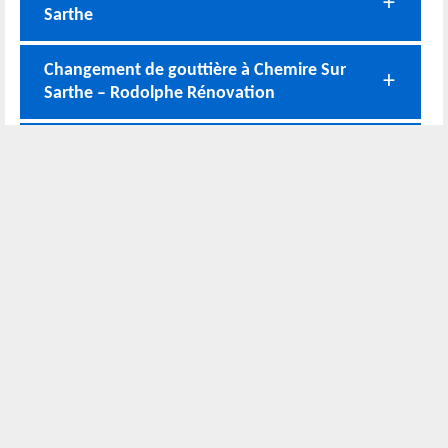
Sarthe
Changement de gouttière à Chemire Sur
Sarthe – Rodolphe Rénovation
Le service de l’entreprise pour la pose de
gouttière à Chemire Sur Sarthe
Devis pose de gouttière 49640 Chemire
Sur Sarthe
Nos coordonnées
02 52 56 72 45
Bureau
06 51 10 37 01
Chantier
Horaire :
24h/24 7j/7