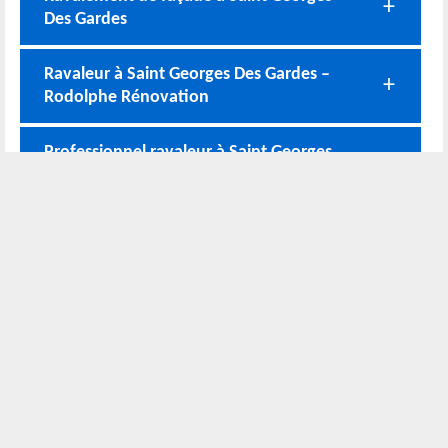
Des Gardes
Ravaleur à Saint Georges Des Gardes –
Rodolphe Rénovation
Professionnel ravaleur à Saint Georges
Des Gardes
Professionnel ravaleur à Saint Georges
Des Gardes
Nos coordonnées
02 52 56 72 45
Bureau
06 51 10 37 01
Chantier
Horaire :
24h/24 7j/7