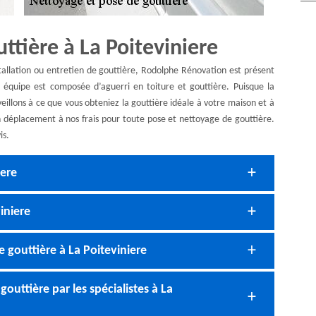
ttière à La Poiteviniere
nstallation ou entretien de gouttière, Rodolphe Rénovation est présent
e équipe est composée d’aguerri en toiture et gouttière. Puisque la
veillons à ce que vous obteniez la gouttière idéale à votre maison et à
n déplacement à nos frais pour toute pose et nettoyage de gouttière.
is.
iere
iniere
e gouttière à La Poiteviniere
outtière par les spécialistes à La