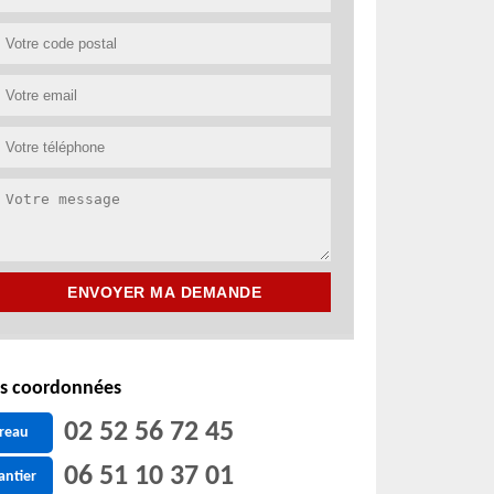
s coordonnées
02 52 56 72 45
reau
06 51 10 37 01
antier