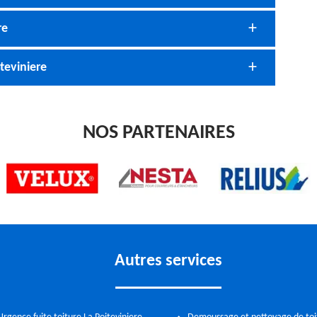
re
teviniere
NOS PARTENAIRES
Autres services