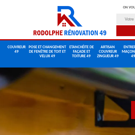
ON VOU
COUVREUR
POSE ET CHANGEMENT
ETANCHÉITE DE
ARTISAN
ENTREP
49
DE FENÊTRE DE TOIT ET
FAÇADE ET
COUVREUR
MAÇON
VELUX 49
TOITURE 49
ZINGUEUR 49
4