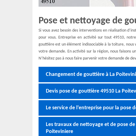
Pose et nettoyage de gou
Si vous avez besoin des interventions en réalisation d’i
pour vous. Entreprise en activité sur tout 49510, notr
gouttière est un élément indissociable à la toiture, nous 
votre demande. En activité sur la région, nous faisons u
N’hésitez pas à nous faire parvenir votre demande de dev
Changement de gouttière à La Poitevin
Devis pose de gouttière 49510 La Poitev
Le service de l’entreprise pour la pose d
Les travaux de nettoyage et de pose de g
Poiteviniere