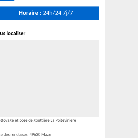
Horaire :
24h/24 7j/7
s localiser
ttoyage et pose de gouttière La Poiteviniere
te des rendusses, 49630 Maze