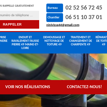
S RAPPELLE GRATUITEMENT
02 52 56 72 45
Bureau
06 51 10 37 01
Chantier
ninivisse44@gmail.com
RISE
ENDUIT ET
DEMOUSSAGE ET
TRAITEMENT ET
RÉPARAT
NERIE
RAVALEMENT FAUSSE
NETTOYAGE DE
CHANGEMENT DE
DE TOIT
9
PIERRE 49 MAINE-ET-
TOITURE 49
CHARPENTE 49
49
LOIRE
VOIR NOS RÉALISATIONS
CONTACTEZ-NOUS!