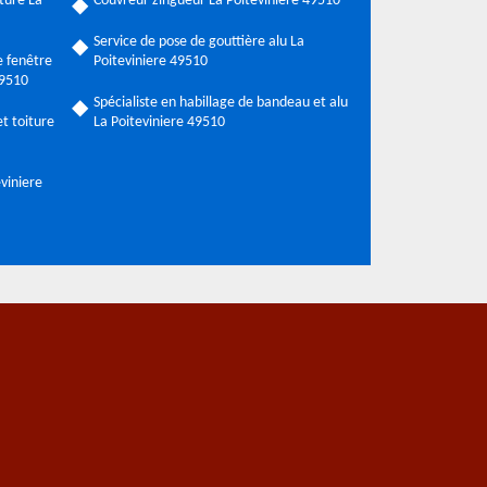
ture La
Couvreur zingueur La Poiteviniere 49510
Service de pose de gouttière alu La
 fenêtre
Poiteviniere 49510
49510
Spécialiste en habillage de bandeau et alu
t toiture
La Poiteviniere 49510
eviniere