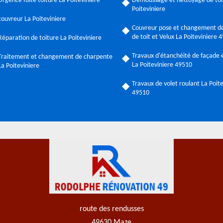
Urgence fuite toiture La Poiteviniere
Demoussage et nettoyage de toi
Poiteviniere
couvreur La Poiteviniere
Couvreur pose et changement de
de toit et Velux La Poiteviniere 
Réparation de toiture La Poiteviniere
Travaux d'étanchéité de façade e
Traitement et changement de charpente
La Poiteviniere 49510
La Poiteviniere
Travaux de volet roulant La Poit
49510
route des rendusses
49630 Maze