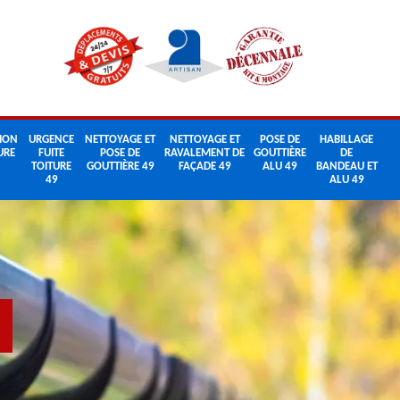
ION
URGENCE
NETTOYAGE ET
NETTOYAGE ET
POSE DE
HABILLAGE
URE
FUITE
POSE DE
RAVALEMENT DE
GOUTTIÈRE
DE
TOITURE
GOUTTIÈRE 49
FAÇADE 49
ALU 49
BANDEAU ET
49
ALU 49