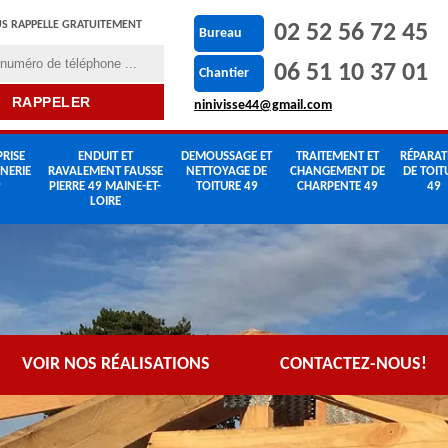
S RAPPELLE GRATUITEMENT
02 52 56 72 45
Bureau
06 51 10 37 01
Chantier
ninivisse44@gmail.com
RISE
ENDUIT ET
DEMOUSSAGE ET
TRAITEMENT ET
RÉPARAT
NERIE
RAVALEMENT FAUSSE
NETTOYAGE DE
CHANGEMENT DE
DE TOIT
9
PIERRE 49 MAINE-ET-
TOITURE 49
CHARPENTE 49
49
LOIRE
VOIR NOS RÉALISATIONS
CONTACTEZ-NOUS!