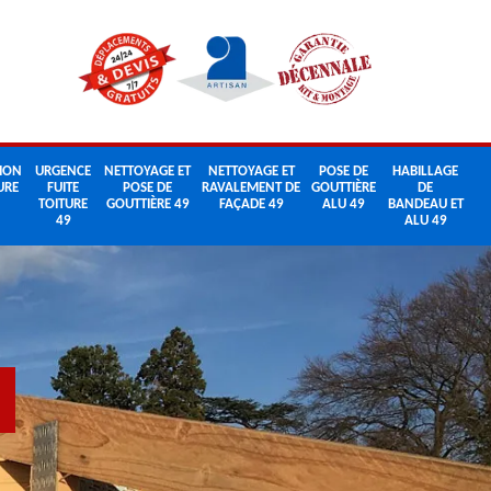
ION
URGENCE
NETTOYAGE ET
NETTOYAGE ET
POSE DE
HABILLAGE
URE
FUITE
POSE DE
RAVALEMENT DE
GOUTTIÈRE
DE
TOITURE
GOUTTIÈRE 49
FAÇADE 49
ALU 49
BANDEAU ET
49
ALU 49