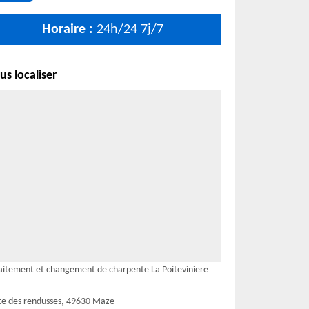
Horaire :
24h/24 7j/7
s localiser
aitement et changement de charpente La Poiteviniere
te des rendusses, 49630 Maze