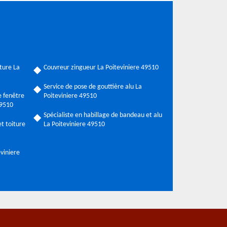
ture La
Couvreur zingueur La Poiteviniere 49510
Service de pose de gouttière alu La
 fenêtre
Poiteviniere 49510
49510
Spécialiste en habillage de bandeau et alu
t toiture
La Poiteviniere 49510
eviniere