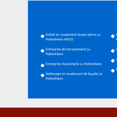
Enduit et ravalement fausse pierre La
Poiteviniere 49510
Entreprise de terrassement La
Poiteviniere
Entreprise maçonnerie La Poiteviniere
Nettoyage et ravalement de façade La
Poiteviniere