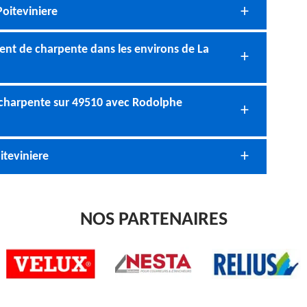
Poiteviniere
t de charpente dans les environs de La
e charpente sur 49510 avec Rodolphe
iteviniere
NOS PARTENAIRES