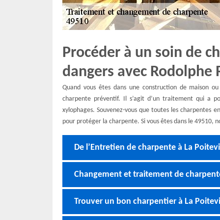
Procéder à un soin de ch
dangers avec Rodolphe 
Quand vous êtes dans une construction de maison ou r
charpente préventif. Il s’agit d’un traitement qui a 
xylophages. Souvenez-vous que toutes les charpentes en b
pour protéger la charpente. Si vous êtes dans le 49510, n
De l’Entretien de charpente à La Poitev
Changement et traitement de charpente
Trouver un bon charpentier à La Poitevi