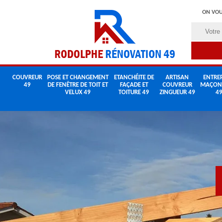
ON VOU
COUVREUR
POSE ET CHANGEMENT
ETANCHÉITE DE
ARTISAN
ENTREP
49
DE FENÊTRE DE TOIT ET
FAÇADE ET
COUVREUR
MAÇON
VELUX 49
TOITURE 49
ZINGUEUR 49
4