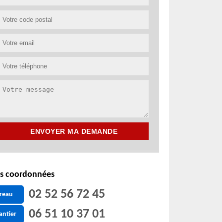
s coordonnées
02 52 56 72 45
reau
06 51 10 37 01
antier