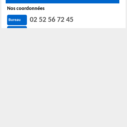
Nos coordonnées
02 52 56 72 45
Bureau
06 51 10 37 01
Chantier
Horaire :
24h/24 7j/7
Nous localiser