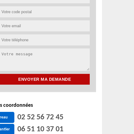
s coordonnées
02 52 56 72 45
reau
06 51 10 37 01
antier