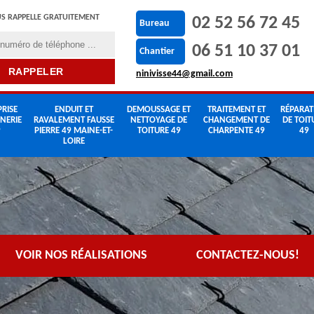
S RAPPELLE GRATUITEMENT
02 52 56 72 45
Bureau
06 51 10 37 01
Chantier
ninivisse44@gmail.com
RISE
ENDUIT ET
DEMOUSSAGE ET
TRAITEMENT ET
RÉPARAT
NERIE
RAVALEMENT FAUSSE
NETTOYAGE DE
CHANGEMENT DE
DE TOIT
9
PIERRE 49 MAINE-ET-
TOITURE 49
CHARPENTE 49
49
LOIRE
VOIR NOS RÉALISATIONS
CONTACTEZ-NOUS!