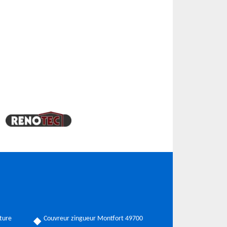
ture
Couvreur zingueur Montfort 49700