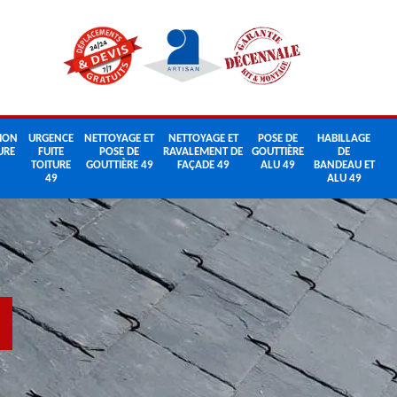
ION
URGENCE
NETTOYAGE ET
NETTOYAGE ET
POSE DE
HABILLAGE
URE
FUITE
POSE DE
RAVALEMENT DE
GOUTTIÈRE
DE
TOITURE
GOUTTIÈRE 49
FAÇADE 49
ALU 49
BANDEAU ET
49
ALU 49