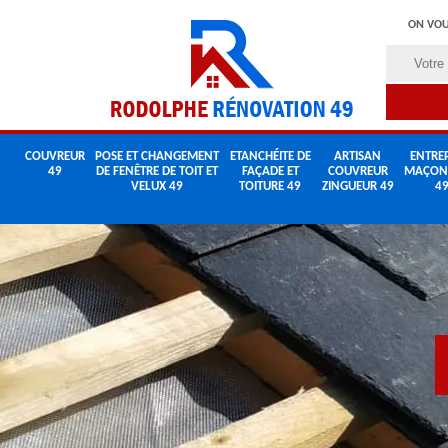
ON VOU
COUVREUR
POSE ET CHANGEMENT
ETANCHÉITE DE
ARTISAN
ENTREP
49
DE FENÊTRE DE TOIT ET
FAÇADE ET
COUVREUR
MAÇON
VELUX 49
TOITURE 49
ZINGUEUR 49
4