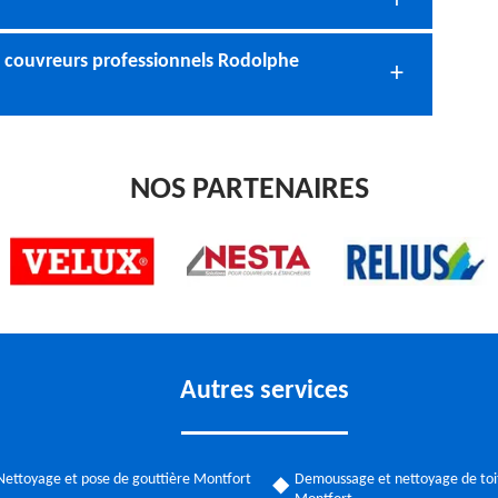
 couvreurs professionnels Rodolphe
NOS PARTENAIRES
Autres services
Nettoyage et pose de gouttière Montfort
Demoussage et nettoyage de toi