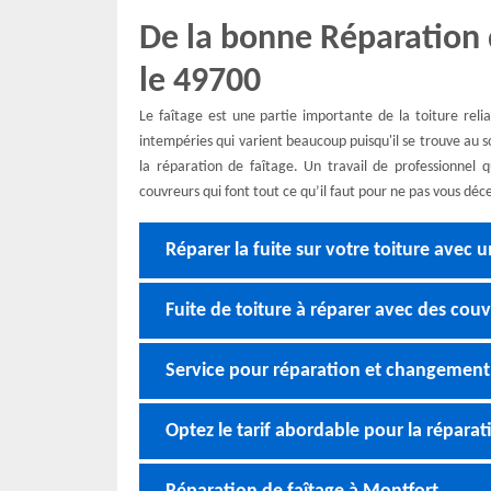
De la bonne Réparation 
le 49700
Le faîtage est une partie importante de la toiture relia
intempéries qui varient beaucoup puisqu'il se trouve au s
la réparation de faîtage. Un travail de professionnel q
couvreurs qui font tout ce qu’il faut pour ne pas vous déce
Réparer la fuite sur votre toiture avec
Fuite de toiture à réparer avec des cou
Service pour réparation et changement d
Optez le tarif abordable pour la réparat