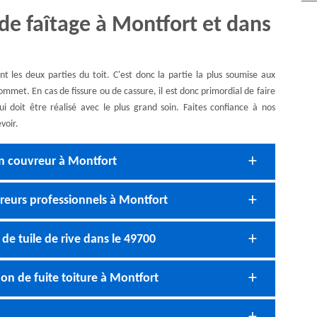
de faîtage à Montfort et dans
nt les deux parties du toit. C'est donc la partie la plus soumise aux
ommet. En cas de fissure ou de cassure, il est donc primordial de faire
ui doit être réalisé avec le plus grand soin. Faites confiance à nos
voir.
 un couvreur à Montfort
vreurs professionnels à Montfort
e tuile de rive dans le 49700
ion de fuite toiture à Montfort