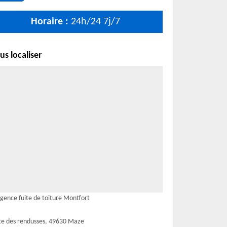
Horaire :
24h/24 7j/7
s localiser
gence fuite de toiture Montfort
te des rendusses, 49630 Maze