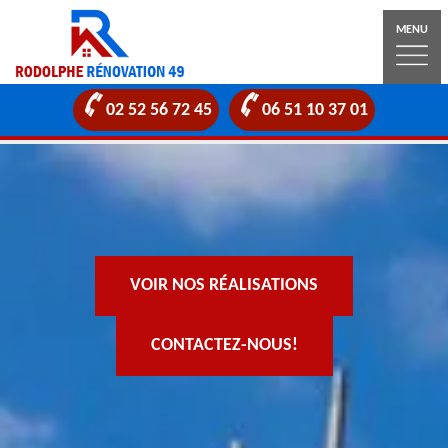
MENU
02 52 56 72 45
06 51 10 37 01
VOIR NOS RÉALISATIONS
CONTACTEZ-NOUS!