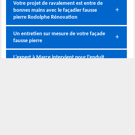
Votre projet de ravalement est entre de
bonnes mains avec le façadier fausse
pierre Rodolphe Rénovation
Un entretien sur mesure de votre façade
fausse pierre
L’expert à Marce intervient pour l’enduit
et ravalement fausse pierre
Nos prestations de qualité en matière
d’enduit fausse pierre
Notre méthode de ravalement imitation
pierre
Nos coordonnées