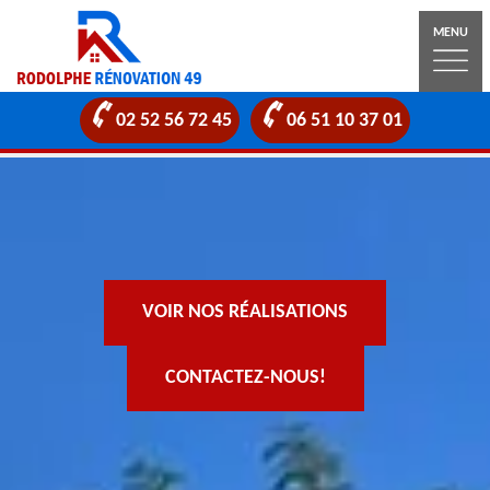
MENU
02 52 56 72 45
06 51 10 37 01
VOIR NOS RÉALISATIONS
CONTACTEZ-NOUS!