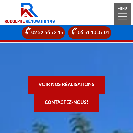
MENU
02 52 56 72 45
06 51 10 37 01
VOIR NOS RÉALISATIONS
CONTACTEZ-NOUS!