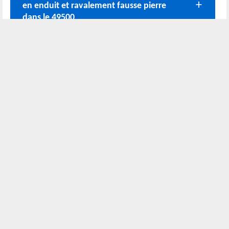
en enduit et ravalement fausse pierre
dans le 49500
Le ravalement de façade fausse pierre :
une spécialité de l’entreprise Rodolphe
Rénovation
Nos coordonnées
02 52 56 72 45
Bureau
06 51 10 37 01
Chantier
Horaire :
24h/24 7j/7
Nous localiser