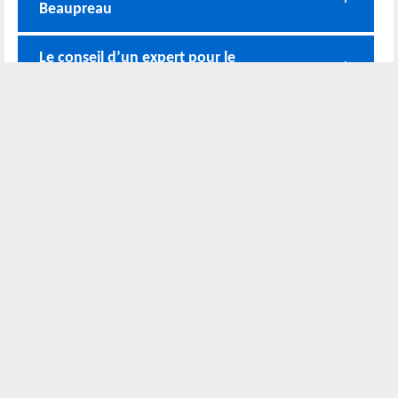
Beaupreau
Le conseil d’un expert pour le
changement de charpente à Beaupreau
Traitement de charpente préventif à
Beaupreau
Nos coordonnées
02 52 56 72 45
Bureau
06 51 10 37 01
Chantier
Horaire :
24h/24 7j/7
Nous localiser