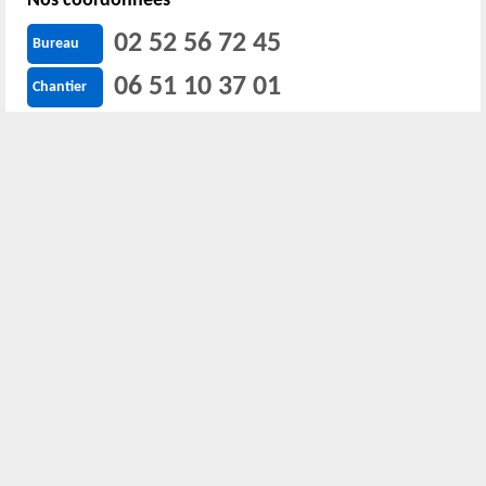
Nos coordonnées
02 52 56 72 45
Bureau
06 51 10 37 01
Chantier
Horaire :
24h/24 7j/7
Nous localiser