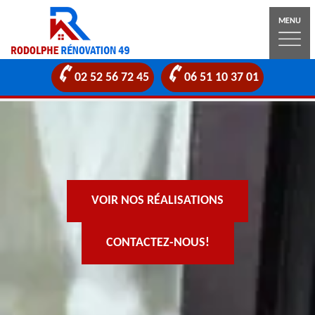
MENU
02 52 56 72 45
06 51 10 37 01
VOIR NOS RÉALISATIONS
CONTACTEZ-NOUS!