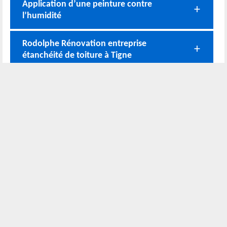
Application d’une peinture contre
l’humidité
Rodolphe Rénovation entreprise
étanchéité de toiture à Tigne
Des interventions conformes aux normes
avec Rodolphe Rénovation
Les méthodes d’étanchéité de toiture
plate que nous pouvons adopter
Nos coordonnées
02 52 56 72 45
Bureau
06 51 10 37 01
Chantier