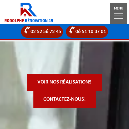
MENU
02 52 56 72 45
06 51 10 37 01
VOIR NOS RÉALISATIONS
CONTACTEZ-NOUS!