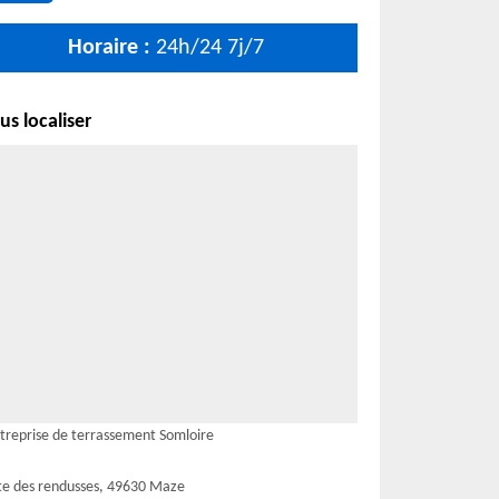
Horaire :
24h/24 7j/7
s localiser
treprise de terrassement Somloire
te des rendusses, 49630 Maze