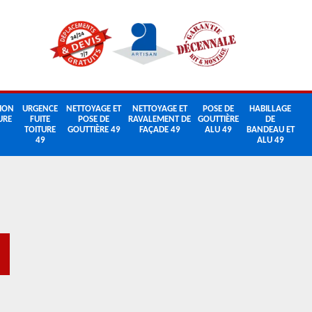
ION
URGENCE
NETTOYAGE ET
NETTOYAGE ET
POSE DE
HABILLAGE
URE
FUITE
POSE DE
RAVALEMENT DE
GOUTTIÈRE
DE
TOITURE
GOUTTIÈRE 49
FAÇADE 49
ALU 49
BANDEAU ET
49
ALU 49