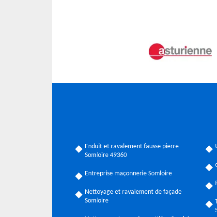
Enduit et ravalement fausse pierre
Somloire 49360
Entreprise maçonnerie Somloire
Nettoyage et ravalement de façade
Somloire