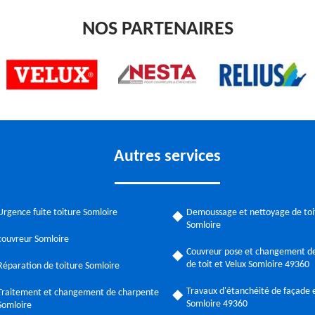
NOS PARTENAIRES
Autres services
Urgence fuite toiture Somloire
Demoussage et nettoyage de toi
Somloire
couvreur Somloire
Couvreur pose et changement de
de toit et Velux Somloire 49360
Réparation de toiture Somloire
Travaux d'étanchéité de façade e
Traitement et changement de charpente
Somloire 49360
Somloire