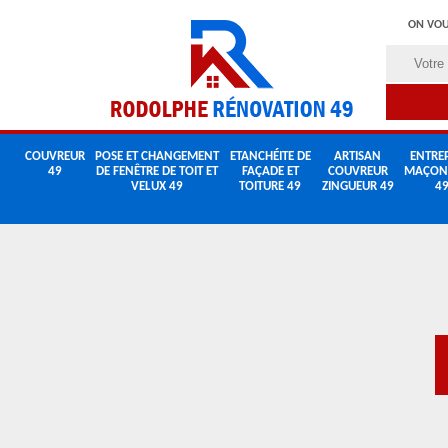
ON VOU
COUVREUR
POSE ET CHANGEMENT
ETANCHÉITE DE
ARTISAN
ENTREP
49
DE FENÊTRE DE TOIT ET
FAÇADE ET
COUVREUR
MAÇON
VELUX 49
TOITURE 49
ZINGUEUR 49
4