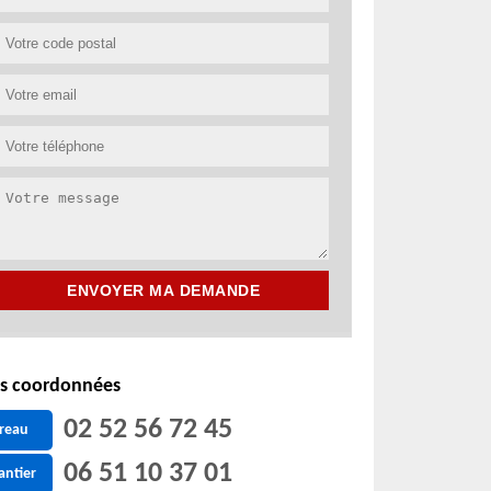
s coordonnées
02 52 56 72 45
reau
06 51 10 37 01
antier