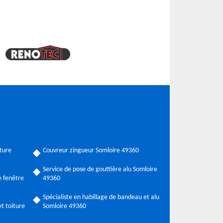
ture
Couvreur zingueur Somloire 49360
Service de pose de gouttière alu Somloire
 fenêtre
49360
Spécialiste en habillage de bandeau et alu
t toiture
Somloire 49360