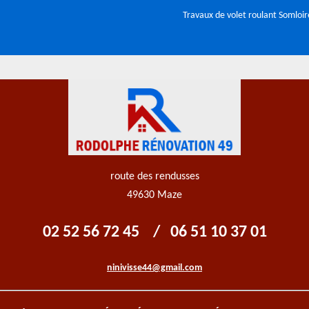
Travaux de volet roulant Somloi
route des rendusses
49630 Maze
02 52 56 72 45
/
06 51 10 37 01
ninivisse44@gmail.com