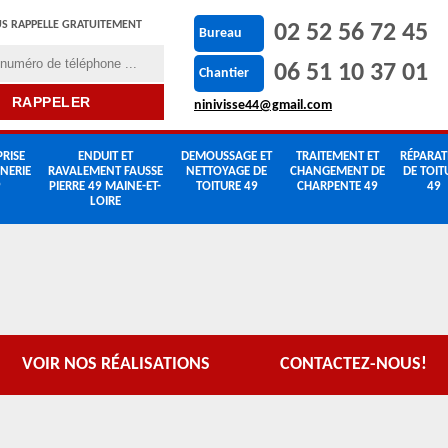
S RAPPELLE GRATUITEMENT
02 52 56 72 45
Bureau
06 51 10 37 01
Chantier
ninivisse44@gmail.com
RISE
ENDUIT ET
DEMOUSSAGE ET
TRAITEMENT ET
RÉPARAT
NERIE
RAVALEMENT FAUSSE
NETTOYAGE DE
CHANGEMENT DE
DE TOIT
9
PIERRE 49 MAINE-ET-
TOITURE 49
CHARPENTE 49
49
LOIRE
VOIR NOS RÉALISATIONS
CONTACTEZ-NOUS!