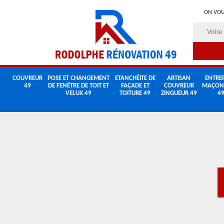
ON VOU
COUVREUR
POSE ET CHANGEMENT
ETANCHÉITE DE
ARTISAN
ENTREP
49
DE FENÊTRE DE TOIT ET
FAÇADE ET
COUVREUR
MAÇON
VELUX 49
TOITURE 49
ZINGUEUR 49
4