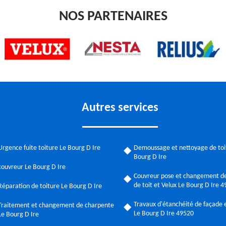
NOS PARTENAIRES
Autres services
Urgence fuite toiture Le Bourg D Ire
Demoussage et nettoyage de toi
Bourg D Ire
couvreur Le Bourg D Ire
Couvreur pose et changement de
de toit et Velux Le Bourg D Ire 
Réparation de toiture Le Bourg D Ire
Travaux d'étanchéité de façade e
Traitement et changement de charpente
Le Bourg D Ire 49520
Le Bourg D Ire