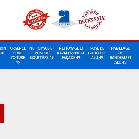
ION
URGENCE
NETTOYAGE ET
NETTOYAGE ET
POSE DE
HABILLAGE
URE
FUITE
POSE DE
RAVALEMENT DE
GOUTTIÈRE
DE
TOITURE
GOUTTIÈRE 49
FAÇADE 49
ALU 49
BANDEAU ET
49
ALU 49