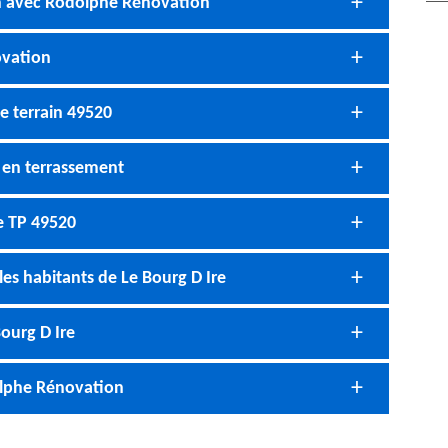
on avec Rodolphe Rénovation
ovation
e terrain 49520
 en terrassement
e TP 49520
es habitants de Le Bourg D Ire
ourg D Ire
olphe Rénovation