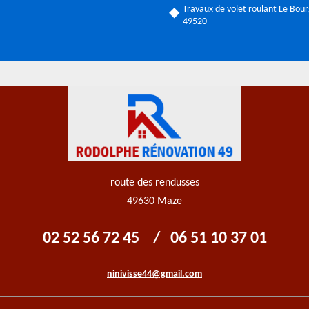
Travaux de volet roulant Le Bour
49520
route des rendusses
49630 Maze
02 52 56 72 45
/
06 51 10 37 01
ninivisse44@gmail.com