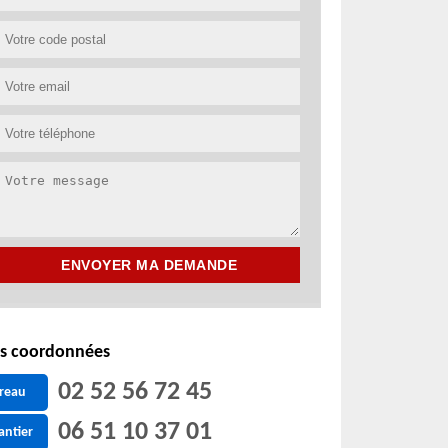
s coordonnées
02 52 56 72 45
reau
06 51 10 37 01
antier