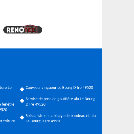
ture Le
Couvreur zingueur Le Bourg D Ire 49520
Service de pose de gouttière alu Le Bourg
 fenêtre
D Ire 49520
49520
Spécialiste en habillage de bandeau et alu
t toiture
Le Bourg D Ire 49520