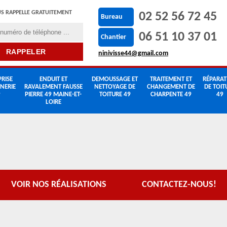
S RAPPELLE GRATUITEMENT
02 52 56 72 45
Bureau
06 51 10 37 01
Chantier
ninivisse44@gmail.com
RISE
ENDUIT ET
DEMOUSSAGE ET
TRAITEMENT ET
RÉPARAT
NERIE
RAVALEMENT FAUSSE
NETTOYAGE DE
CHANGEMENT DE
DE TOIT
9
PIERRE 49 MAINE-ET-
TOITURE 49
CHARPENTE 49
49
LOIRE
VOIR NOS RÉALISATIONS
CONTACTEZ-NOUS!