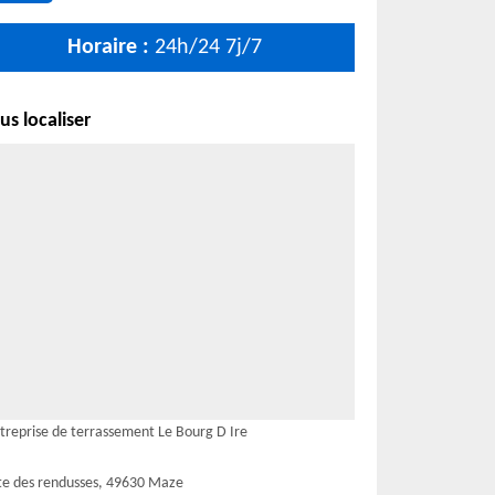
Horaire :
24h/24 7j/7
s localiser
treprise de terrassement Le Bourg D Ire
te des rendusses, 49630 Maze