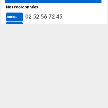
Nos coordonnées
02 52 56 72 45
Bureau
06 51 10 37 01
Chantier
Horaire :
24h/24 7j/7
Nous localiser