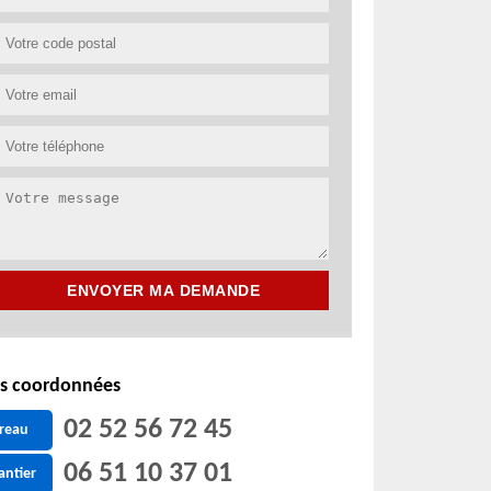
s coordonnées
02 52 56 72 45
reau
06 51 10 37 01
antier