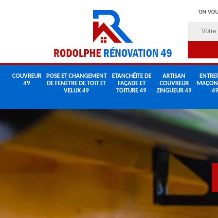
ON VOU
COUVREUR
POSE ET CHANGEMENT
ETANCHÉITE DE
ARTISAN
ENTREP
49
DE FENÊTRE DE TOIT ET
FAÇADE ET
COUVREUR
MAÇON
VELUX 49
TOITURE 49
ZINGUEUR 49
4