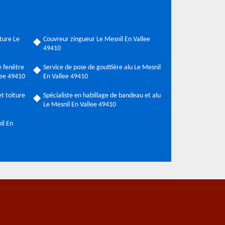
ture Le
Couvreur zingueur Le Mesnil En Vallee
49410
 fenêtre
Service de pose de gouttière alu Le Mesnil
llee 49410
En Vallee 49410
t toiture
Spécialiste en habillage de bandeau et alu
Le Mesnil En Vallee 49410
il En