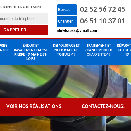
S RAPPELLE GRATUITEMENT
02 52 56 72 45
Bureau
06 51 10 37 01
Chantier
ninivisse44@gmail.com
RISE
ENDUIT ET
DEMOUSSAGE ET
TRAITEMENT ET
RÉPARAT
NERIE
RAVALEMENT FAUSSE
NETTOYAGE DE
CHANGEMENT DE
DE TOIT
9
PIERRE 49 MAINE-ET-
TOITURE 49
CHARPENTE 49
49
LOIRE
VOIR NOS RÉALISATIONS
CONTACTEZ-NOUS!