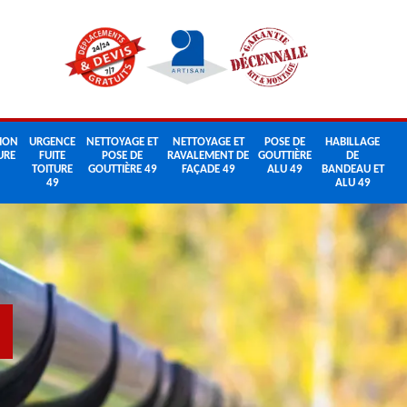
ION
URGENCE
NETTOYAGE ET
NETTOYAGE ET
POSE DE
HABILLAGE
URE
FUITE
POSE DE
RAVALEMENT DE
GOUTTIÈRE
DE
TOITURE
GOUTTIÈRE 49
FAÇADE 49
ALU 49
BANDEAU ET
49
ALU 49