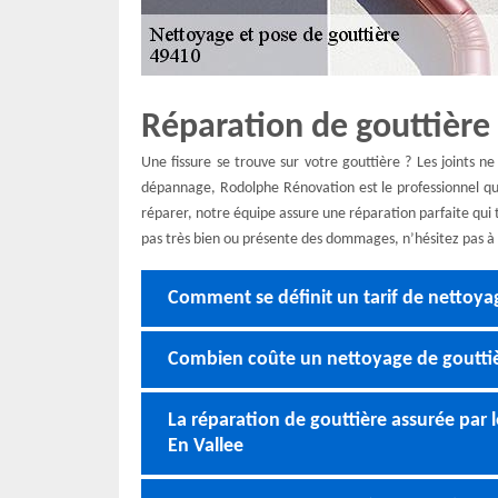
Réparation de gouttière 
Une fissure se trouve sur votre gouttière ? Les joints n
dépannage, Rodolphe Rénovation est le professionnel qui 
réparer, notre équipe assure une réparation parfaite qui 
pas très bien ou présente des dommages, n’hésitez pas à
Comment se définit un tarif de nettoya
Combien coûte un nettoyage de gouttiè
La réparation de gouttière assurée par l
En Vallee