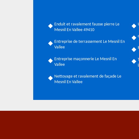
Enduit et ravalement fausse pierre Le
Mesnil En Vallee 49410
Entreprise de terrassement Le Mesnil En
Vallee
Entreprise maçonnerie Le Mesnil En
Vallee
Nettoyage et ravalement de façade Le
Mesnil En Vallee