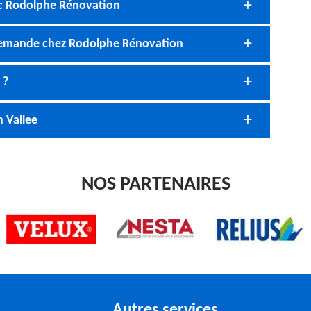
ec Rodolphe Rénovation
e demande chez Rodolphe Rénovation
 ?
n Vallee
NOS PARTENAIRES
Autres services