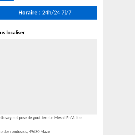
Horaire :
24h/24 7j/7
s localiser
ttoyage et pose de gouttière Le Mesnil En Vallee
te des rendusses, 49630 Maze