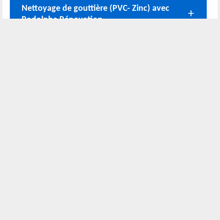
Nettoyage de gouttière (PVC- Zinc) avec
Rodolphe Rénovation
Changement de gouttière à Aubigne Sur
Layon – Rodolphe Rénovation
Nos coordonnées
02 52 56 72 45
Bureau
06 51 10 37 01
Chantier
Horaire :
24h/24 7j/7
Nous localiser