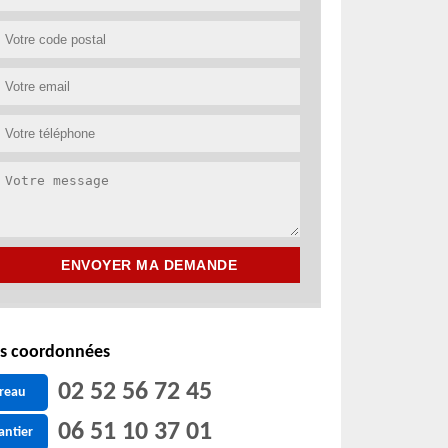
s coordonnées
02 52 56 72 45
reau
06 51 10 37 01
antier