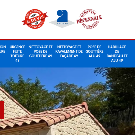
ION
URGENCE
NETTOYAGE ET
NETTOYAGE ET
POSE DE
HABILLAGE
URE
FUITE
POSE DE
RAVALEMENT DE
GOUTTIÈRE
DE
TOITURE
GOUTTIÈRE 49
FAÇADE 49
ALU 49
BANDEAU ET
49
ALU 49