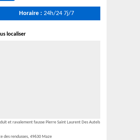
Horaire :
24h/24 7j/7
s localiser
duit et ravalement fausse Pierre Saint Laurent Des Autels
te des rendusses, 49630 Maze