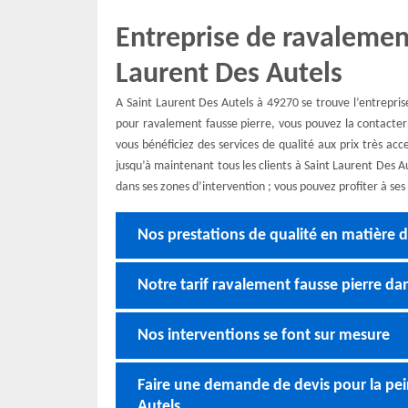
Entreprise de ravalement
Laurent Des Autels
A Saint Laurent Des Autels à 49270 se trouve l’entrepri
pour ravalement fausse pierre, vous pouvez la contacte
vous bénéficiez des services de qualité aux prix très acce
jusqu’à maintenant tous les clients à Saint Laurent Des Aut
dans ses zones d’intervention ; vous pouvez profiter à ses 
Nos prestations de qualité en matière d
Notre tarif ravalement fausse pierre da
Nos interventions se font sur mesure
Faire une demande de devis pour la pein
Autels