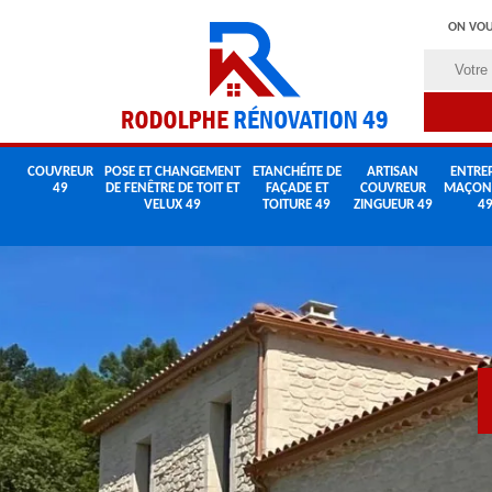
ON VOU
COUVREUR
POSE ET CHANGEMENT
ETANCHÉITE DE
ARTISAN
ENTREP
49
DE FENÊTRE DE TOIT ET
FAÇADE ET
COUVREUR
MAÇON
VELUX 49
TOITURE 49
ZINGUEUR 49
4