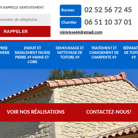
S RAPPELLE GRATUITEMENT
02 52 56 72 45
Bureau
06 51 10 37 01
Chantier
ninivisse44@gmail.com
RISE
ENDUIT ET
DEMOUSSAGE ET
TRAITEMENT ET
RÉPARAT
NERIE
RAVALEMENT FAUSSE
NETTOYAGE DE
CHANGEMENT DE
DE TOIT
9
PIERRE 49 MAINE-ET-
TOITURE 49
CHARPENTE 49
49
LOIRE
VOIR NOS RÉALISATIONS
CONTACTEZ-NOUS!