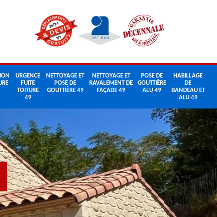
ION
URGENCE
NETTOYAGE ET
NETTOYAGE ET
POSE DE
HABILLAGE
URE
FUITE
POSE DE
RAVALEMENT DE
GOUTTIÈRE
DE
TOITURE
GOUTTIÈRE 49
FAÇADE 49
ALU 49
BANDEAU ET
49
ALU 49