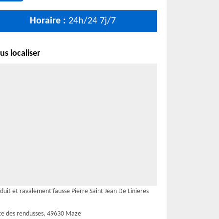
Horaire :
24h/24 7j/7
s localiser
duit et ravalement fausse Pierre Saint Jean De Linieres
te des rendusses, 49630 Maze