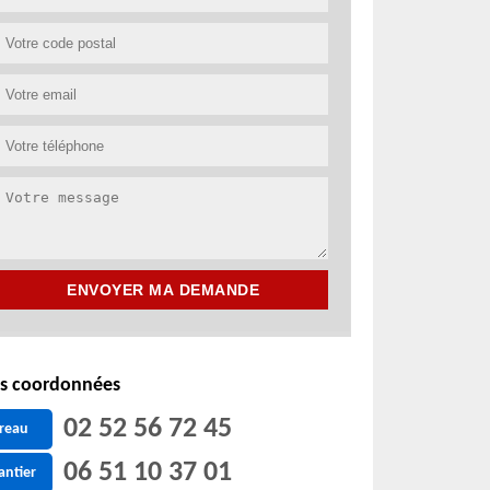
s coordonnées
02 52 56 72 45
reau
06 51 10 37 01
antier