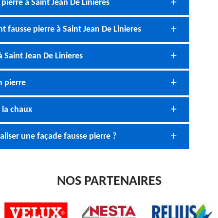
pierre à Saint Jean De Linieres
t fausse pierre à Saint Jean De Linieres
 Saint Jean De Linieres
 pierre
à la chaux
iser une façade fausse pierre ?
NOS PARTENAIRES