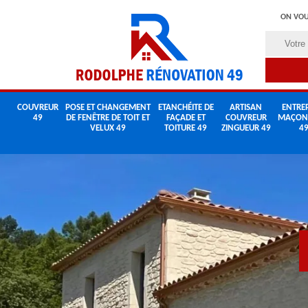
ON VOU
COUVREUR
POSE ET CHANGEMENT
ETANCHÉITE DE
ARTISAN
ENTREP
49
DE FENÊTRE DE TOIT ET
FAÇADE ET
COUVREUR
MAÇON
VELUX 49
TOITURE 49
ZINGUEUR 49
4