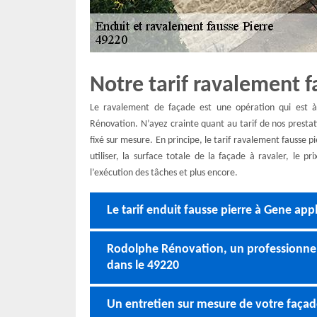
Notre tarif ravalement f
Le ravalement de façade est une opération qui est à 
Rénovation. N’ayez crainte quant au tarif de nos prestat
fixé sur mesure. En principe, le tarif ravalement fausse p
utiliser, la surface totale de la façade à ravaler, le p
l’exécution des tâches et plus encore.
Le tarif enduit fausse pierre à Gene ap
Rodolphe Rénovation, un professionnel 
dans le 49220
Un entretien sur mesure de votre façad