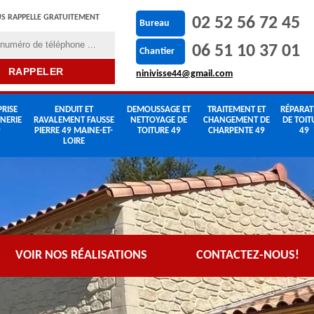
S RAPPELLE GRATUITEMENT
02 52 56 72 45
Bureau
06 51 10 37 01
Chantier
ninivisse44@gmail.com
RISE
ENDUIT ET
DEMOUSSAGE ET
TRAITEMENT ET
RÉPARAT
NERIE
RAVALEMENT FAUSSE
NETTOYAGE DE
CHANGEMENT DE
DE TOIT
9
PIERRE 49 MAINE-ET-
TOITURE 49
CHARPENTE 49
49
LOIRE
VOIR NOS RÉALISATIONS
CONTACTEZ-NOUS!