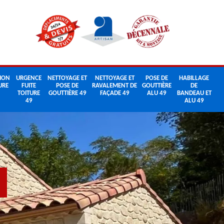
ION
URGENCE
NETTOYAGE ET
NETTOYAGE ET
POSE DE
HABILLAGE
URE
FUITE
POSE DE
RAVALEMENT DE
GOUTTIÈRE
DE
TOITURE
GOUTTIÈRE 49
FAÇADE 49
ALU 49
BANDEAU ET
49
ALU 49