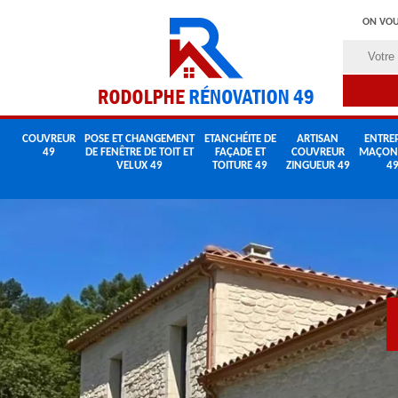
ON VOU
COUVREUR
POSE ET CHANGEMENT
ETANCHÉITE DE
ARTISAN
ENTREP
49
DE FENÊTRE DE TOIT ET
FAÇADE ET
COUVREUR
MAÇON
VELUX 49
TOITURE 49
ZINGUEUR 49
4