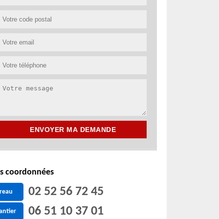
s coordonnées
02 52 56 72 45
reau
06 51 10 37 01
antier