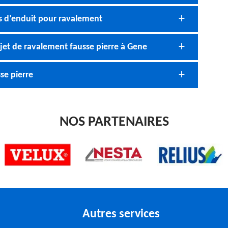
s d’enduit pour ravalement
jet de ravalement fausse pierre à Gene
se pierre
NOS PARTENAIRES
Autres services