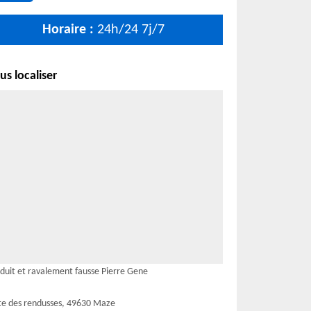
Horaire :
24h/24 7j/7
s localiser
duit et ravalement fausse Pierre Gene
te des rendusses, 49630 Maze