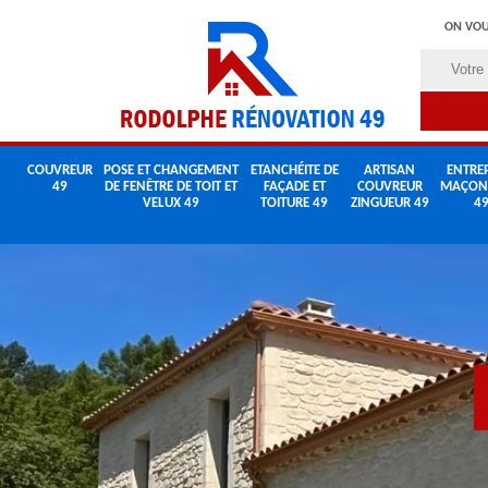
ON VOU
COUVREUR
POSE ET CHANGEMENT
ETANCHÉITE DE
ARTISAN
ENTREP
49
DE FENÊTRE DE TOIT ET
FAÇADE ET
COUVREUR
MAÇON
VELUX 49
TOITURE 49
ZINGUEUR 49
4