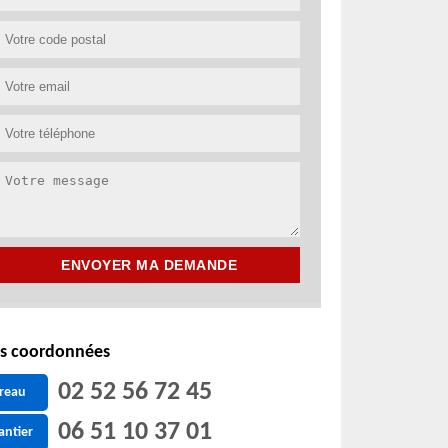
s coordonnées
02 52 56 72 45
reau
06 51 10 37 01
antier