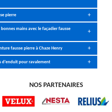
se pierre
e bonnes mains avec le façadier fausse
nture fausse pierre à Chaze Henry
s d’enduit pour ravalement
NOS PARTENAIRES