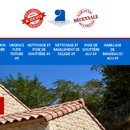
ION
URGENCE
NETTOYAGE ET
NETTOYAGE ET
POSE DE
HABILLAGE
URE
FUITE
POSE DE
RAVALEMENT DE
GOUTTIÈRE
DE
TOITURE
GOUTTIÈRE 49
FAÇADE 49
ALU 49
BANDEAU ET
49
ALU 49