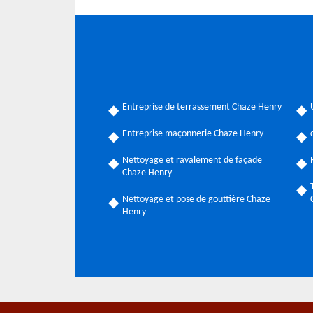
Entreprise de terrassement Chaze Henry
Entreprise maçonnerie Chaze Henry
Nettoyage et ravalement de façade
Chaze Henry
Nettoyage et pose de gouttière Chaze
Henry