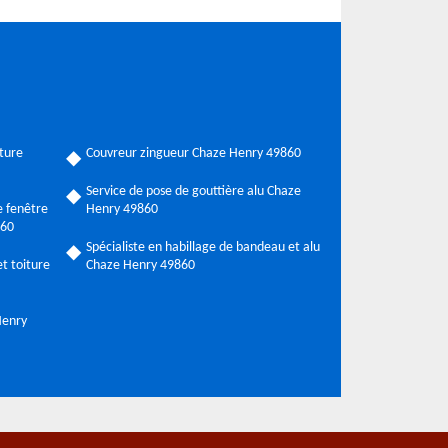
ture
Couvreur zingueur Chaze Henry 49860
Service de pose de gouttière alu Chaze
 fenêtre
Henry 49860
860
Spécialiste en habillage de bandeau et alu
t toiture
Chaze Henry 49860
Henry