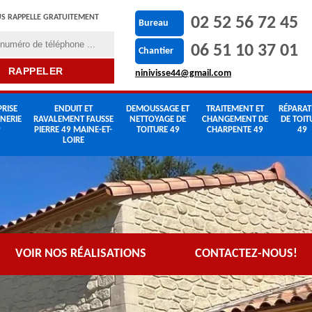
S RAPPELLE GRATUITEMENT
02 52 56 72 45
Bureau
06 51 10 37 01
Chantier
ninivisse44@gmail.com
RISE
ENDUIT ET
DEMOUSSAGE ET
TRAITEMENT ET
RÉPARAT
NERIE
RAVALEMENT FAUSSE
NETTOYAGE DE
CHANGEMENT DE
DE TOIT
9
PIERRE 49 MAINE-ET-
TOITURE 49
CHARPENTE 49
49
LOIRE
VOIR NOS RÉALISATIONS
CONTACTEZ-NOUS!