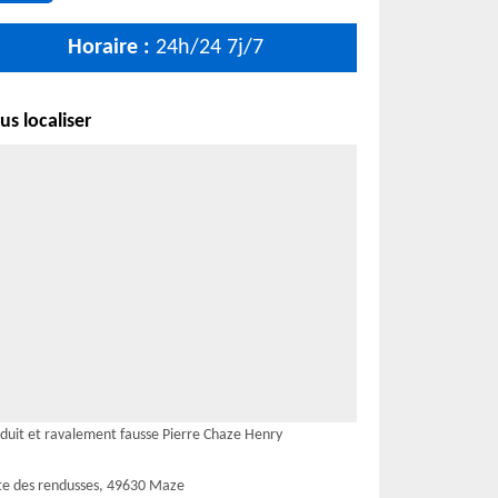
Horaire :
24h/24 7j/7
s localiser
duit et ravalement fausse Pierre Chaze Henry
te des rendusses, 49630 Maze