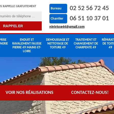
S RAPPELLE GRATUITEMENT
02 52 56 72 45
Bureau
06 51 10 37 01
Chantier
ninivisse44@gmail.com
RISE
ENDUIT ET
DEMOUSSAGE ET
TRAITEMENT ET
RÉPARAT
NERIE
RAVALEMENT FAUSSE
NETTOYAGE DE
CHANGEMENT DE
DE TOIT
9
PIERRE 49 MAINE-ET-
TOITURE 49
CHARPENTE 49
49
LOIRE
VOIR NOS RÉALISATIONS
CONTACTEZ-NOUS!