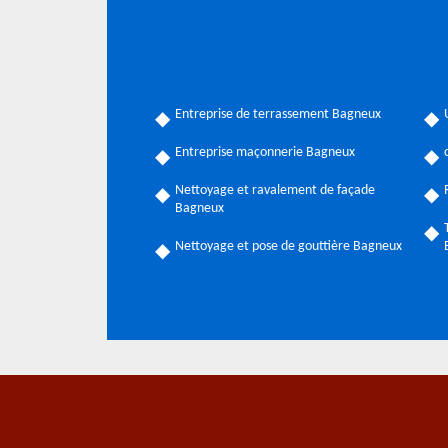
Entreprise de terrassement Bagneux
Entreprise maçonnerie Bagneux
Nettoyage et ravalement de façade
Bagneux
Nettoyage et pose de gouttière Bagneux