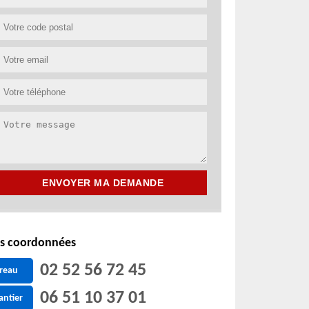
s coordonnées
02 52 56 72 45
reau
06 51 10 37 01
antier