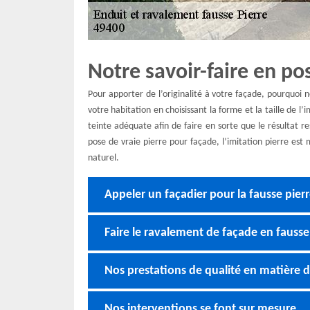
Notre savoir-faire en po
Pour apporter de l’originalité à votre façade, pourquoi n
votre habitation en choisissant la forme et la taille de l
teinte adéquate afin de faire en sorte que le résultat r
pose de vraie pierre pour façade, l’imitation pierre est
naturel.
Appeler un façadier pour la fausse pier
Faire le ravalement de façade en fausse
Nos prestations de qualité en matière d
Nos interventions se font sur mesure