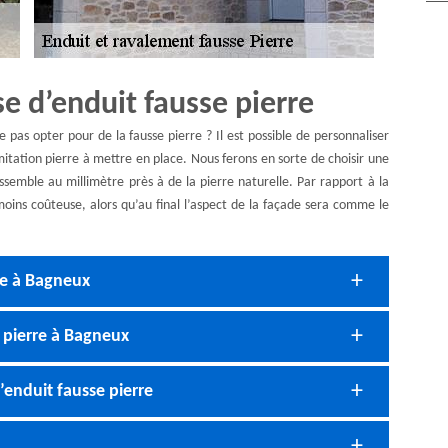
se d’enduit fausse pierre
e pas opter pour de la fausse pierre ? Il est possible de personnaliser
’imitation pierre à mettre en place. Nous ferons en sorte de choisir une
essemble au millimètre près à de la pierre naturelle. Par rapport à la
 moins coûteuse, alors qu’au final l’aspect de la façade sera comme le
re à Bagneux
 pierre à Bagneux
’enduit fausse pierre