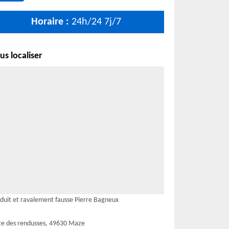
Horaire :
24h/24 7j/7
s localiser
duit et ravalement fausse Pierre Bagneux
te des rendusses, 49630 Maze