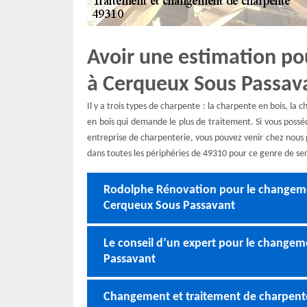
Avoir une estimation po
à Cerqueux Sous Passav
Il y a trois types de charpente : la charpente en bois, la
en bois qui demande le plus de traitement. Si vous possé
entreprise de charpenterie, vous pouvez venir chez nous 
dans toutes les périphéries de 49310 pour ce genre de ser
Rodolphe Rénovation pour le changeme
Cerqueux Sous Passavant
Le conseil d’un expert pour le change
Passavant
Changement et traitement de charpent