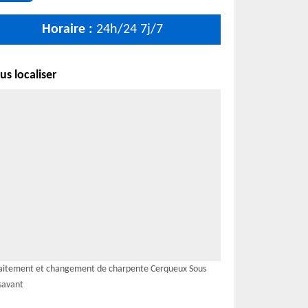
Horaire :
24h/24 7j/7
s localiser
aitement et changement de charpente Cerqueux Sous
savant