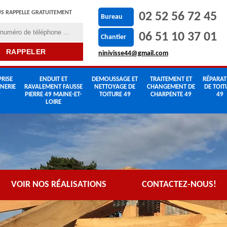
S RAPPELLE GRATUITEMENT
02 52 56 72 45
Bureau
06 51 10 37 01
Chantier
ninivisse44@gmail.com
RISE
ENDUIT ET
DEMOUSSAGE ET
TRAITEMENT ET
RÉPARAT
NERIE
RAVALEMENT FAUSSE
NETTOYAGE DE
CHANGEMENT DE
DE TOIT
9
PIERRE 49 MAINE-ET-
TOITURE 49
CHARPENTE 49
49
LOIRE
VOIR NOS RÉALISATIONS
CONTACTEZ-NOUS!