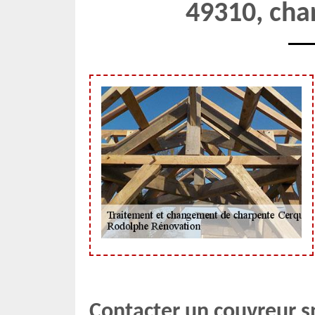
49310, char
Contacter un couvreur sp