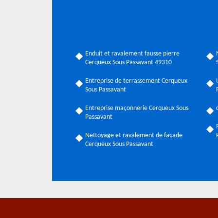
Enduit et ravalement fausse pierre
Cerqueux Sous Passavant 49310
Entreprise de terrassement Cerqueux
Sous Passavant
Entreprise maçonnerie Cerqueux Sous
Passavant
Nettoyage et ravalement de façade
Cerqueux Sous Passavant