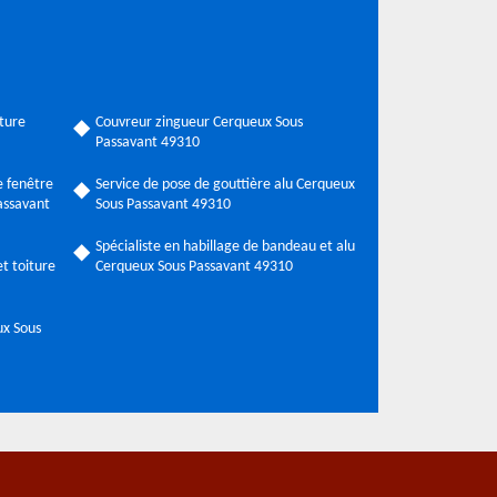
ture
Couvreur zingueur Cerqueux Sous
Passavant 49310
 fenêtre
Service de pose de gouttière alu Cerqueux
assavant
Sous Passavant 49310
Spécialiste en habillage de bandeau et alu
t toiture
Cerqueux Sous Passavant 49310
ux Sous