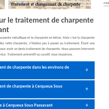
rou
ur le traitement de charpente
ant
 charpente métallique et la charpente en béton. Mais c’est la charpente
dez cette charpente, n’hésitez pas à passer au traitement. Étant une
pour avoir un devis traitement de charpente. Nous pouvons intervenir
vice. Traitement préventif ou curatif, nous réussirons.
nt de charpente dans les environs de
ment de charpente à Cerqueux Sous
e à Cerqueux Sous Passavant