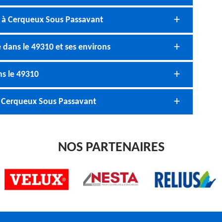
e à Cerqueux Sous Passavant
 dans le 49310 et ses environs
ns le 49310
à Cerqueux Sous Passavant
NOS PARTENAIRES