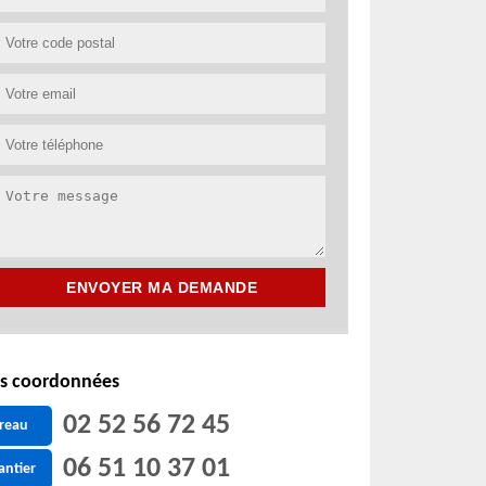
s coordonnées
02 52 56 72 45
reau
06 51 10 37 01
antier