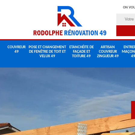
ON VOU
COUVREUR
POSE ET CHANGEMENT
ETANCHÉITE DE
ARTISAN
ENTREP
49
DE FENÊTRE DE TOIT ET
FAÇADE ET
COUVREUR
MAÇON
VELUX 49
TOITURE 49
ZINGUEUR 49
4