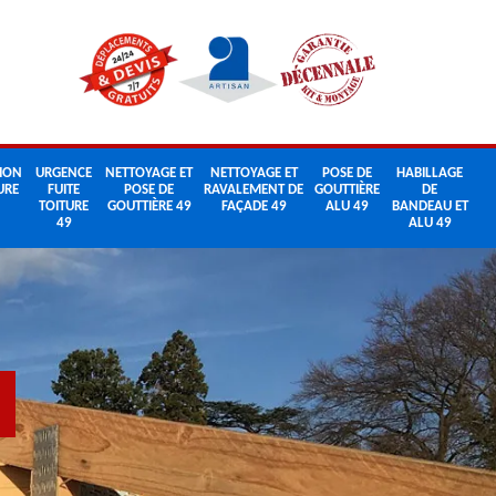
ION
URGENCE
NETTOYAGE ET
NETTOYAGE ET
POSE DE
HABILLAGE
URE
FUITE
POSE DE
RAVALEMENT DE
GOUTTIÈRE
DE
TOITURE
GOUTTIÈRE 49
FAÇADE 49
ALU 49
BANDEAU ET
49
ALU 49