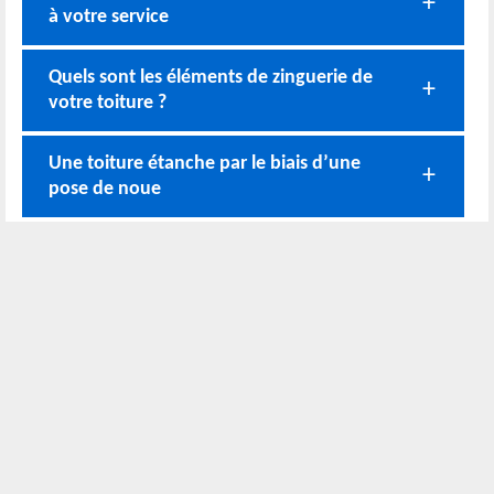
à votre service
Quels sont les éléments de zinguerie de
votre toiture ?
Une toiture étanche par le biais d’une
pose de noue
Des travaux de zinguerie réalisés selon la
norme en vigueur
Une pose de gouttière pour éviter les
infiltrations d’eau
Nos coordonnées
02 52 56 72 45
Bureau