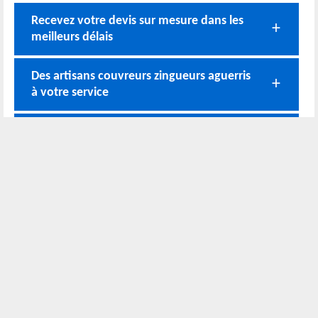
Recevez votre devis sur mesure dans les
meilleurs délais
Des artisans couvreurs zingueurs aguerris
à votre service
Rodolphe Rénovation un couvreur
zingueur à Roussay spécialiste en
rénovation de zinguerie
Bénéficiez de la gratuité de votre devis
zingueur
Nos coordonnées
02 52 56 72 45
Bureau
06 51 10 37 01
Chantier