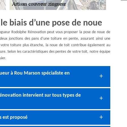
le biais d’une pose de noue
 zingueur Rodolphe Rénovation peut vous proposer la pose de noue de
 deux jonctions des pans d’une toiture en pente, assurant ainsi une
 votre toiture plus étanche, la noue de toit contribue également au
re. Selon les caractéristiques des pentes de votre toit, notre équipe
ier.
eur à Rou Marson spécialiste en
énovation intervient sur tous types de
 est proposé