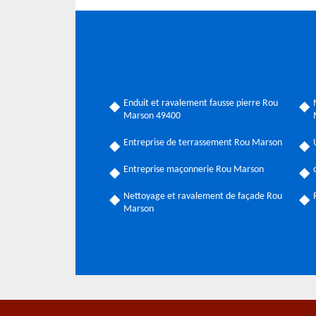
Enduit et ravalement fausse pierre Rou
Marson 49400
Entreprise de terrassement Rou Marson
Entreprise maçonnerie Rou Marson
Nettoyage et ravalement de façade Rou
Marson