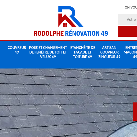
ON VOU
COUVREUR
POSE ET CHANGEMENT
ETANCHÉITE DE
ARTISAN
ENTREP
49
DE FENÊTRE DE TOIT ET
FAÇADE ET
COUVREUR
MAÇON
VELUX 49
TOITURE 49
ZINGUEUR 49
4