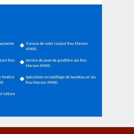
harpente
Travaux de volet roulant Rou Marson
49400
ture Rou
Service de pose de gouttière alu Rou
Marson 49400
 fenêtre
Spécialiste en habillage de bandeau et alu
00
Rou Marson 49400
t toiture