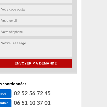
s coordonnées
02 52 56 72 45
reau
06 51 10 37 01
antier