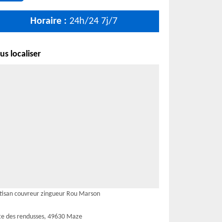
Horaire :
24h/24 7j/7
s localiser
tisan couvreur zingueur Rou Marson
te des rendusses, 49630 Maze