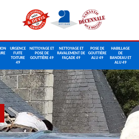
ION
URGENCE
NETTOYAGE ET
NETTOYAGE ET
POSE DE
HABILLAGE
URE
FUITE
POSE DE
RAVALEMENT DE
GOUTTIÈRE
DE
TOITURE
GOUTTIÈRE 49
FAÇADE 49
ALU 49
BANDEAU ET
49
ALU 49