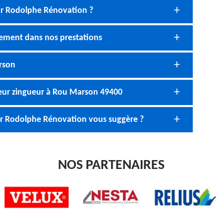
ur Rodolphe Rénovation ?
lement dans nos prestations
rson
eur zingueur à Rou Marson 49400
eur Rodolphe Rénovation vous suggère ?
NOS PARTENAIRES