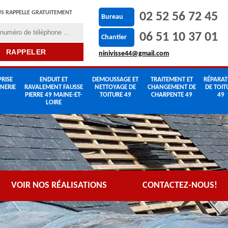
S RAPPELLE GRATUITEMENT
02 52 56 72 45
Bureau
06 51 10 37 01
Chantier
ninivisse44@gmail.com
RISE
ENDUIT ET
DEMOUSSAGE ET
TRAITEMENT ET
RÉPARAT
NERIE
RAVALEMENT FAUSSE
NETTOYAGE DE
CHANGEMENT DE
DE TOIT
9
PIERRE 49 MAINE-ET-
TOITURE 49
CHARPENTE 49
49
LOIRE
VOIR NOS RÉALISATIONS
CONTACTEZ-NOUS!