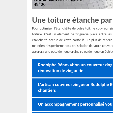
Une toiture étanche par 
Pour optimiser l’étanchéité de votre toit, le couvreur
toiture. C’est un élément de zinguerie placé entre les
étanchéité accrue de cette partie-là. En plus de rendre
maintien des performances en isolation de votre couvertu
assurera une pose de noue ordinaire ou de noue en échiqu
Rodolphe Rénovation un couvreur zingu
rénovation de zinguerie
L’artisan couvreur zingueur Rodolphe R
chantiers
Un accompagnement personnalisé vous