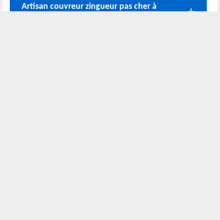
Artisan couvreur zingueur pas cher à
Luigne 49320
Bénéficiez de la gratuité de votre devis
zingueur
Nos coordonnées
02 52 56 72 45
Bureau
06 51 10 37 01
Chantier
Horaire :
24h/24 7j/7
Nous localiser