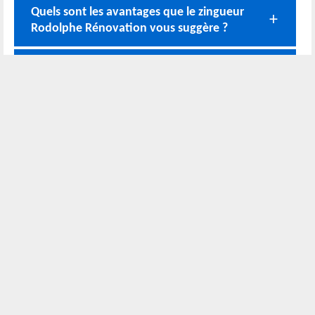
Quels sont les avantages que le zingueur
Rodolphe Rénovation vous suggère ?
Un bâtiment plus esthétique via une
pose de planche de rive
Pourquoi contacter le couvreur zingueur
Rodolphe Rénovation ?
Nos coordonnées
02 52 56 72 45
Bureau
06 51 10 37 01
Chantier
Horaire :
24h/24 7j/7
Nous localiser