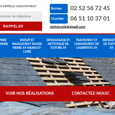
S RAPPELLE GRATUITEMENT
02 52 56 72 45
Bureau
06 51 10 37 01
Chantier
ninivisse44@gmail.com
RISE
ENDUIT ET
DEMOUSSAGE ET
TRAITEMENT ET
RÉPARAT
NERIE
RAVALEMENT FAUSSE
NETTOYAGE DE
CHANGEMENT DE
DE TOIT
9
PIERRE 49 MAINE-ET-
TOITURE 49
CHARPENTE 49
49
LOIRE
VOIR NOS RÉALISATIONS
CONTACTEZ-NOUS!