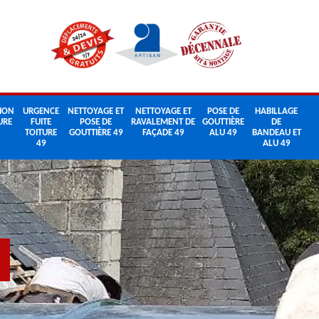
ION
URGENCE
NETTOYAGE ET
NETTOYAGE ET
POSE DE
HABILLAGE
URE
FUITE
POSE DE
RAVALEMENT DE
GOUTTIÈRE
DE
TOITURE
GOUTTIÈRE 49
FAÇADE 49
ALU 49
BANDEAU ET
49
ALU 49