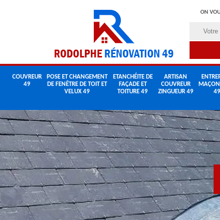
ON VOU
COUVREUR
POSE ET CHANGEMENT
ETANCHÉITE DE
ARTISAN
ENTREP
49
DE FENÊTRE DE TOIT ET
FAÇADE ET
COUVREUR
MAÇON
VELUX 49
TOITURE 49
ZINGUEUR 49
4