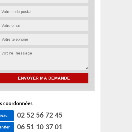
s coordonnées
02 52 56 72 45
reau
06 51 10 37 01
antier