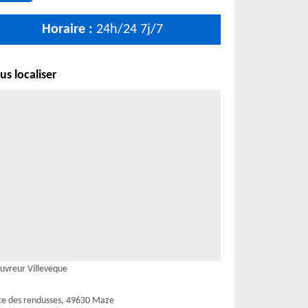
Horaire :
24h/24 7j/7
s localiser
uvreur Villeveque
te des rendusses, 49630 Maze