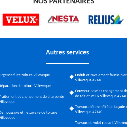
NOS PARTENAIRES
Autres services
Urgence fuite toiture Villeveque
Enduit et ravalement fausse pier
Villeveque 49140
Réparation de toiture Villeveque
Couvreur pose et changement de
de toit et Velux Villeveque 4914
Traitement et changement de charpente
Villeveque
Travaux d'étanchéité de façade e
Villeveque 49140
Demoussage et nettoyage de toiture
Villeveque
Travaux de volet roulant Villev