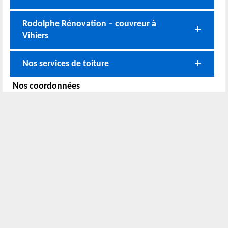
Rodolphe Rénovation – couvreur à
Vihiers
Nos services de toiture
Nos coordonnées
02 52 56 72 45
Bureau
06 51 10 37 01
Chantier
Horaire :
24h/24 7j/7
Nous localiser