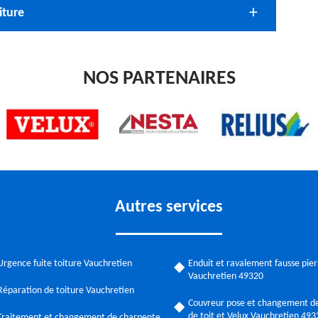
iture
NOS PARTENAIRES
Autres services
Urgence fuite toiture Vauchretien
Enduit et ravalement fausse pier
Vauchretien 49320
Réparation de toiture Vauchretien
Couvreur pose et changement de
de toit et Velux Vauchretien 493
Traitement et changement de charpente