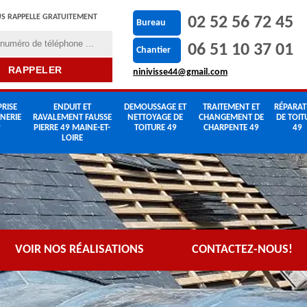
S RAPPELLE GRATUITEMENT
02 52 56 72 45
Bureau
06 51 10 37 01
Chantier
ninivisse44@gmail.com
RISE
ENDUIT ET
DEMOUSSAGE ET
TRAITEMENT ET
RÉPARAT
NERIE
RAVALEMENT FAUSSE
NETTOYAGE DE
CHANGEMENT DE
DE TOIT
9
PIERRE 49 MAINE-ET-
TOITURE 49
CHARPENTE 49
49
LOIRE
VOIR NOS RÉALISATIONS
CONTACTEZ-NOUS!