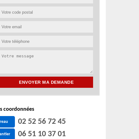
s coordonnées
02 52 56 72 45
reau
06 51 10 37 01
antier