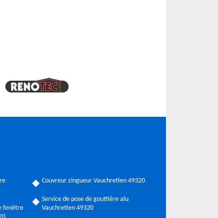
re
Couvreur zingueur Vauchretien 49320
Service de pose de gouttière alu
 fenêtre
Vauchretien 49320
20