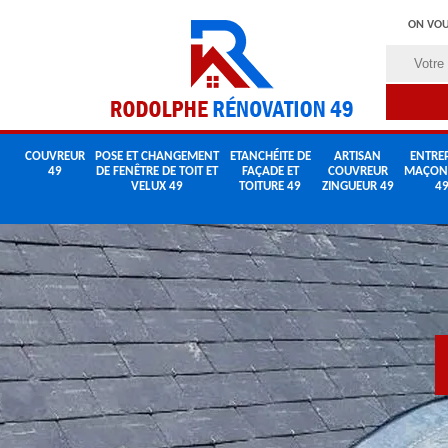
ON VOU
COUVREUR
POSE ET CHANGEMENT
ETANCHÉITE DE
ARTISAN
ENTREP
49
DE FENÊTRE DE TOIT ET
FAÇADE ET
COUVREUR
MAÇON
VELUX 49
TOITURE 49
ZINGUEUR 49
4