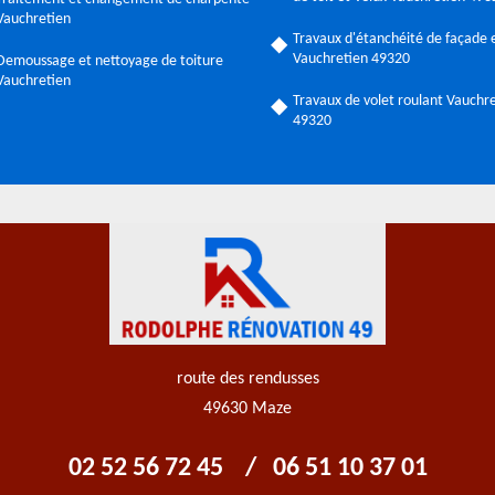
Vauchretien
Travaux d'étanchéité de façade e
Vauchretien 49320
Demoussage et nettoyage de toiture
Vauchretien
Travaux de volet roulant Vauchr
49320
route des rendusses
49630 Maze
02 52 56 72 45
/
06 51 10 37 01