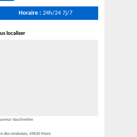
Horaire :
24h/24 7j/7
s localiser
uvreur Vauchretien
te des rendusses, 49630 Maze