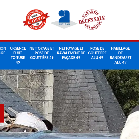
ION
URGENCE
NETTOYAGE ET
NETTOYAGE ET
POSE DE
HABILLAGE
URE
FUITE
POSE DE
RAVALEMENT DE
GOUTTIÈRE
DE
TOITURE
GOUTTIÈRE 49
FAÇADE 49
ALU 49
BANDEAU ET
49
ALU 49