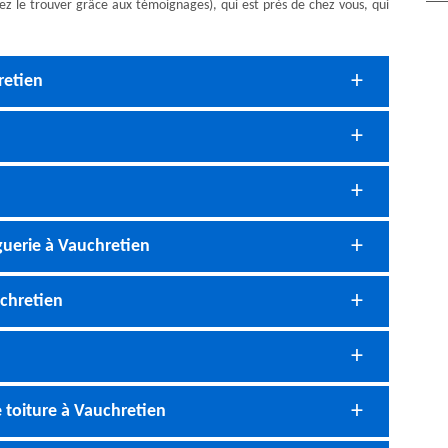
vez le trouver grâce aux témoignages), qui est près de chez vous, qui
retien
guerie à Vauchretien
uchretien
e toiture à Vauchretien