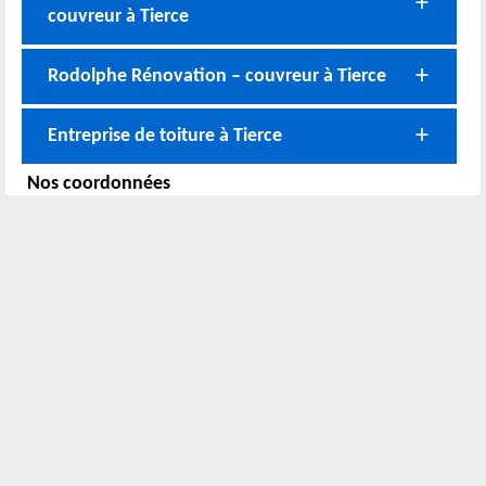
couvreur à Tierce
Rodolphe Rénovation – couvreur à Tierce
Entreprise de toiture à Tierce
Nos coordonnées
02 52 56 72 45
Bureau
06 51 10 37 01
Chantier
Horaire :
24h/24 7j/7
Nous localiser