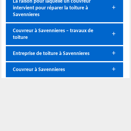
La raison pour laquelle un couvreur
intervient pour réparer la toiture à
Savennieres
Couvreur à Savennieres – travaux de
toiture
Entreprise de toiture à Savennieres
Couvreur à Savennieres
Nos coordonnées
02 52 56 72 45
Bureau
06 51 10 37 01
Chantier
Horaire :
24h/24 7j/7