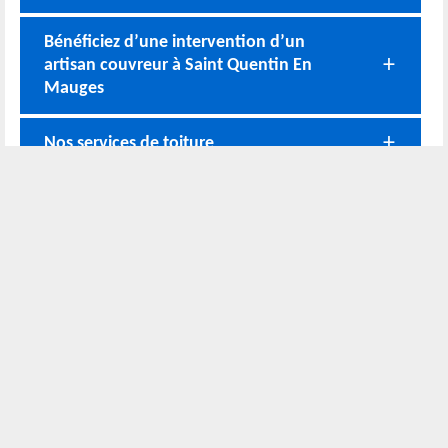
Bénéficiez d’une intervention d’un
artisan couvreur à Saint Quentin En
Mauges
Nos services de toiture
Faire une demande de devis pour les
travaux de toiture à un couvreur à Saint
Quentin En Mauges
Nos coordonnées
02 52 56 72 45
Bureau
06 51 10 37 01
Chantier
Horaire :
24h/24 7j/7