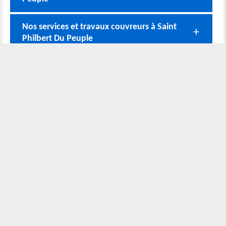
Nos services et travaux couvreurs à Saint
Philbert Du Peuple
Devis gratuit couverture à Saint Philbert
Du Peuple
Nos coordonnées
02 52 56 72 45
Bureau
06 51 10 37 01
Chantier
Horaire :
24h/24 7j/7
Nous localiser