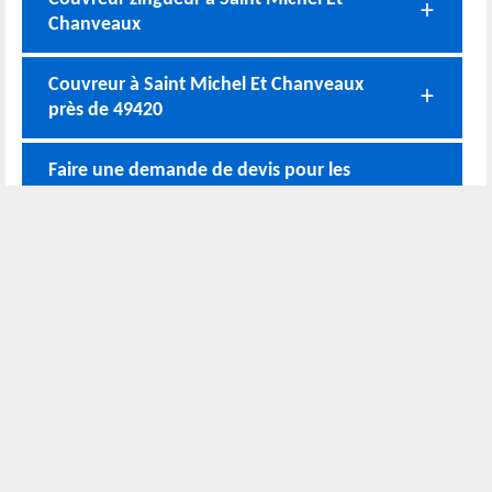
Chanveaux
Couvreur à Saint Michel Et Chanveaux
près de 49420
Faire une demande de devis pour les
travaux de toiture à un couvreur à Saint
Michel Et Chanveaux
Travaux couvreurs à Saint Michel Et
Chanveaux
Nos coordonnées
02 52 56 72 45
Bureau
06 51 10 37 01
Chantier