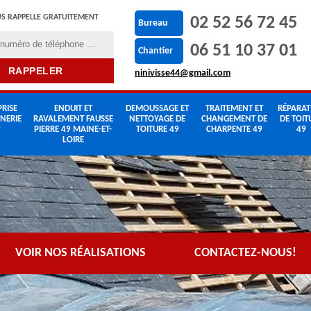
S RAPPELLE GRATUITEMENT
02 52 56 72 45
Bureau
06 51 10 37 01
Chantier
ninivisse44@gmail.com
RISE
ENDUIT ET
DEMOUSSAGE ET
TRAITEMENT ET
RÉPARAT
NERIE
RAVALEMENT FAUSSE
NETTOYAGE DE
CHANGEMENT DE
DE TOIT
9
PIERRE 49 MAINE-ET-
TOITURE 49
CHARPENTE 49
49
LOIRE
VOIR NOS RÉALISATIONS
CONTACTEZ-NOUS!