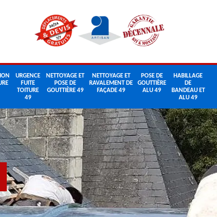
ION
URGENCE
NETTOYAGE ET
NETTOYAGE ET
POSE DE
HABILLAGE
URE
FUITE
POSE DE
RAVALEMENT DE
GOUTTIÈRE
DE
TOITURE
GOUTTIÈRE 49
FAÇADE 49
ALU 49
BANDEAU ET
49
ALU 49