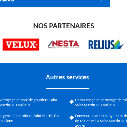
uilloux
NOS PARTENAIRES
Autres services
Nettoyage et pose de gouttière Saint
Demoussage et nettoyage de toi
Martin Du Fouilloux
Saint Martin Du Fouilloux
Urgence fuite toiture Saint Martin Du
Couvreur pose et changement de
Fouilloux
de toit et Velux Saint Martin Du 
49170