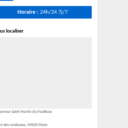
Horaire :
24h/24 7j/7
s localiser
uvreur Saint Martin Du Fouilloux
te des rendusses, 49630 Maze