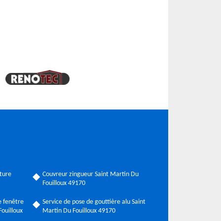
ture
Couvreur zingueur Saint Martin Du
Fouilloux 49170
 fenêtre
Service de pose de gouttière alu Saint
Fouilloux
Martin Du Fouilloux 49170