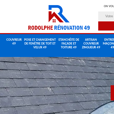
ON VOU
COUVREUR
POSE ET CHANGEMENT
ETANCHÉITE DE
ARTISAN
ENTREP
49
DE FENÊTRE DE TOIT ET
FAÇADE ET
COUVREUR
MAÇON
VELUX 49
TOITURE 49
ZINGUEUR 49
4