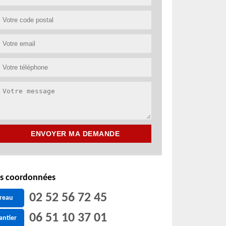
s coordonnées
02 52 56 72 45
reau
06 51 10 37 01
antier