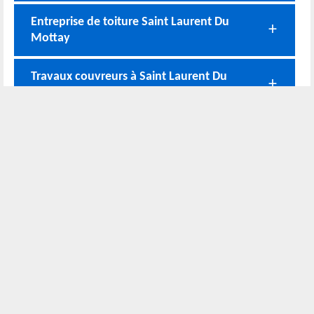
Entreprise de toiture Saint Laurent Du
Mottay
Travaux couvreurs à Saint Laurent Du
Mottay
Couvreur zingueur et les travaux de
zinguerie à Saint Laurent Du Mottay
Nos coordonnées
02 52 56 72 45
Bureau
06 51 10 37 01
Chantier
Horaire :
24h/24 7j/7